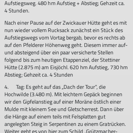
Aufstiegsweg. 480 hm Aufstieg + Abstieg; Gehzeit ca.
4 Stunden.
Nach einer Pause auf der Zwickauer Hütte geht es mit
nun wieder vollem Rucksack zunächst ein Stück des
Aufstiegswegs vom Vortag bergab, bevor es rechts ab
auf den Pfelderer Höhenweg geht. Diesem immer auf-
und absteigend über ein paar versicherte Stellen
folgend bis zum heutigen Etappenziel, der Stettiner
Hütte (2.875 m) am Eisjöchl. 620 hm Aufstieg, 730 hm
Abstieg; Gehzeit ca. 4 Stunden
4. Tag: Es geht auf das „Dach der Tour“, die
Hochwilde (3.480 m). Mit leichtem Gepäck beginnen
wir den Gipfelanstieg auf einer Moräne östlich einer
Mulde mit kleinem See und Gletscherrest. Dann über
die Hänge auf einem teils mit Felsplatten gut
angelegten Steig in Serpentinen zu einem Gratrücken.
Weiter geht es von hier zum Schild „Grützmacher-