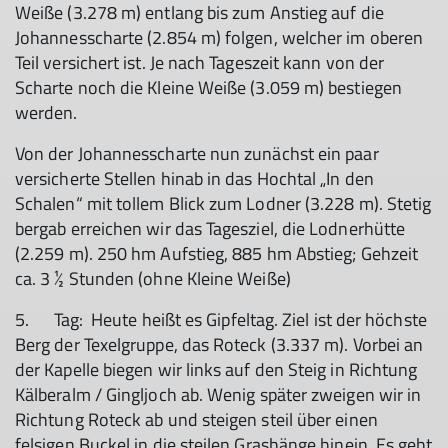
Weiße (3.278 m) entlang bis zum Anstieg auf die
Johannesscharte (2.854 m) folgen, welcher im oberen
Teil versichert ist. Je nach Tageszeit kann von der
Scharte noch die Kleine Weiße (3.059 m) bestiegen
werden.
Von der Johannesscharte nun zunächst ein paar
versicherte Stellen hinab in das Hochtal „In den
Schalen“ mit tollem Blick zum Lodner (3.228 m). Stetig
bergab erreichen wir das Tagesziel, die Lodnerhütte
(2.259 m). 250 hm Aufstieg, 885 hm Abstieg; Gehzeit
ca. 3 ½ Stunden (ohne Kleine Weiße)
5. Tag: Heute heißt es Gipfeltag. Ziel ist der höchste
Berg der Texelgruppe, das Roteck (3.337 m). Vorbei an
der Kapelle biegen wir links auf den Steig in Richtung
Kälberalm / Gingljoch ab. Wenig später zweigen wir in
Richtung Roteck ab und steigen steil über einen
felsigen Buckel in die steilen Grashänge hinein. Es geht