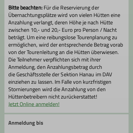
Qualifikationen
Bitte beachten:
Für die Reservierung der
Übernachtungsplätze wird von vielen Hütten eine
Wanderleiter*in
Anzahlung verlangt, deren Höhe je nach Hütte
zwischen 10,- und 20,- Euro pro Person / Nacht
beträgt. Um eine reibungslose Tourenplanung zu
Ämter
ermöglichen, wird der entsprechende Betrag vorab
von der Tourenleitung an die Hütten überwiesen.
Schriftführer*in
Die Teilnehmer verpflichten sich mit ihrer
Anmeldung, den Anzahlungsbetrag durch
Referent*in Umwelt & Naturschutz
die Geschäftsstelle der Sektion Hanau im DAV
einziehen zu lassen. Im Falle von kurzfristigen
Stornierungen wird die Anzahlung von den
Hüttenbetreibern nicht zurückerstattet!
Jetzt Online anmelden!
Anmeldung bis