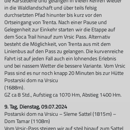
die Karstebene und gelangen in vielen Kehren wieder
in die Waldlandschaft und über teils felsig
durchsetzten Pfad hinunter bis kurz vor den
Ortseingang von Trenta. Nach einer Pause und
Gelegenheit zur Einkehr starten wir die Etappe auf
dem Soca Trail hinauf zum Vrsic Pass. Alternativ
besteht die Möglichkeit, von Trenta aus mit dem
Linienbus auf den Pass zu gelangen. Die kurvenreiche
Fahrt ist auf jeden Fall auch ein lohnendes Erlebnis
und bei nassem Wetter die bessere Variante. Vom Vrsic
Pass sind es nur noch knapp 20 Minuten bis zur Hütte
Postarski dom na Vrsicu
(1688m).
GZ ca 8 Std., Aufstieg ca 1070 Hm, Abstieg 1400 Hm.
9. Tag, Dienstag, 09.07.2024
Postarski dom na Vrsicu – Sleme Sattel (1815m) –
Dom Tamar (1108m)
Vom Vrsic-Pass steigen wir auf steil hinauf zum Sattel