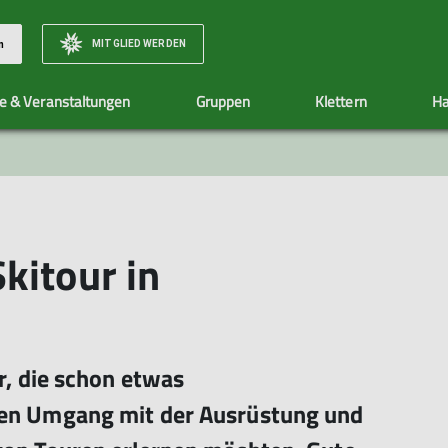
MITGLIED WERDEN
n
e & Veranstaltungen
Gruppen
Klettern
Ha
Natur & Klima
Sektionshefte
Wasserturm Gelnhausen
Mitgliedsbeiträge
Ehrenamt
Social Media
Jugend
Jugendgru
Infos
Allgemeine Infos
Allgemeine Info
Klimaschutz - by fair means
Eintrittspreise
Jugendgruppen
kitour in
Klimarechner
Jugendleiter*in
Warteliste
r, die schon etwas
den Umgang mit der Ausrüstung und