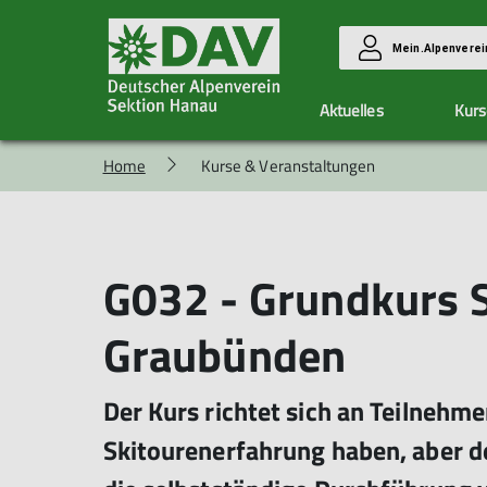
Mein.Alpenverei
Aktuelles
Kurs
Home
Kurse & Veranstaltungen
Vorteile
Kletterzentrum Hanau
Unsere Gruppen
Aktuelle Berichte
Mitglied werden
Ausbildung & Touren
Allgemeine Infos
Alpingruppe
Allgemeine Infos
Eintrittspreise
Familiengruppe
Kurse
G032 - Grundkurs S
Hallendienste
Hüttenteam
Anmeldung
Klimaschutzteam
Allgemeine Bedingungen
Wandergruppe
Graubünden
Seilschaft Hanau
Der Kurs richtet sich an Teilnehme
Skitourenerfahrung haben, aber 