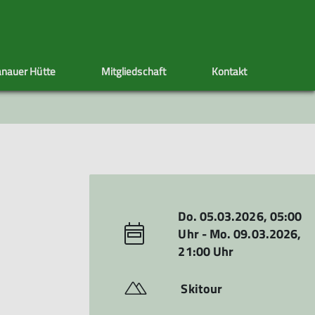
nauer Hütte
Mitgliedschaft
Kontakt
ppen
Sektionstermine
Adressänderung
Artikel schreiben
Klettersteig
Ehrenamt
Satzung
s
nen
Do. 05.03.2026, 05:00
Uhr - Mo. 09.03.2026,
21:00 Uhr
Skitour