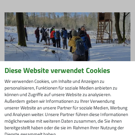
Diese Website verwendet Cookies
Wir verwenden Cookies, um Inhalte und Anzeigen zu
personalisieren, Funktionen für soziale Medien anbieten zu
können und Zugriffe auf unsere Website zu analysieren.
Außerdem geben wir Informationen zu Ihrer Verwendung
unserer Website an unsere Partner für soziale Medien, Werbung
Geräumte Forstwege und Wegsuche im Wald
und Analysen weiter. Unsere Partner führen diese Informationen
wechselten sich ab und eine Bachüberquerung über
möglicherweise mit weiteren Daten zusammen, die Sie ihnen
wackelige Steine machte die Sache noch etwas
bereitgestellt haben oder die sie im Rahmen Ihrer Nutzung der
spannender (etwas Abenteuer gehört bei der
Dienste gesammelt haben.