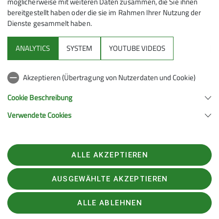
möglicherweise mit weiteren Daten zusammen, die Sie ihnen
bereitgestellt haben oder die sie im Rahmen Ihrer Nutzung der
Dienste gesammelt haben.
Mitmachen
ANALYTICS
SYSTEM
YOUTUBE VIDEOS
Klettern
Akzeptieren (Übertragung von Nutzerdaten und Cookie)
Service
Cookie Beschreibung
Verwendete Cookies
Sektion Hanau des Deutschen Alpenvereins e.V.
Krämerstr. 8
63450 Hanau
ALLE AKZEPTIEREN
Telefon +496181257071
Kontakt
AUSGEWÄHLTE AKZEPTIEREN
ALLE ABLEHNEN
Impressum
Datenschutz
Datenschutz-Einstellungen