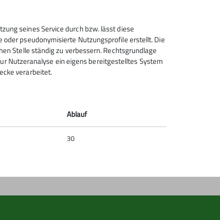
Sektion Hanau des Deutschen
tzung seines Service durch bzw. lässt diese
Alpenvereins e.V.
e oder pseudonymisierte Nutzungsprofile erstellt. Die
chen Stelle ständig zu verbessern. Rechtsgrundlage
Krämerstr. 8
t zur Nutzeranalyse ein eigens bereitgestelltes System
63450 Hanau
ecke verarbeitet.
Telefon +496181257071
Kontakt
Ablauf
30