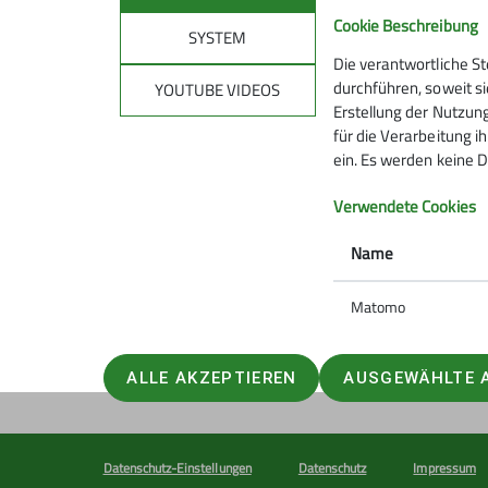
Cookie Beschreibung
SYSTEM
Die verantwortliche S
Mitmachen
Klet
durchführen, soweit si
YOUTUBE VIDEOS
Erstellung der Nutzung
für die Verarbeitung ih
Hanauer Hütte
Kletterze
ein. Es werden keine D
Ausbildungs- & Tourenprogramm
Wassert
Sektionstermine
Kletterste
Verwendete Cookies
Jugend
Gruppen
Name
Ehrenamt
Matomo
ALLE AKZEPTIEREN
AUSGEWÄHLTE 
Datenschutz-Einstellungen
Datenschutz
Impressum