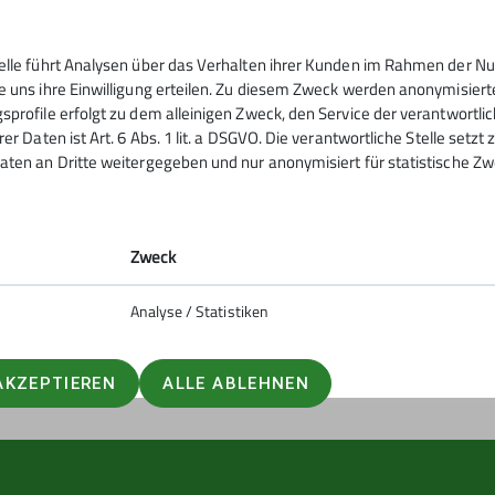
telle führt Analysen über das Verhalten ihrer Kunden im Rahmen der Nu
tern
Service
e uns ihre Einwilligung erteilen. Zu diesem Zweck werden anonymisiert
sprofile erfolgt zu dem alleinigen Zweck, den Service der verantwortli
rer Daten ist Art. 6 Abs. 1 lit. a DSGVO. Die verantwortliche Stelle setz
ntrum
Kontakt
aten an Dritte weitergegeben und nur anonymisiert für statistische Zw
urm
Mitgliedschaft
ig
Sektionsheft
Zweck
Analyse / Statistiken
AKZEPTIEREN
ALLE ABLEHNEN