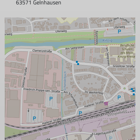
63571 Gelnhausen
Zwergenbouldern
© DAV Hanau/Jan Görtz