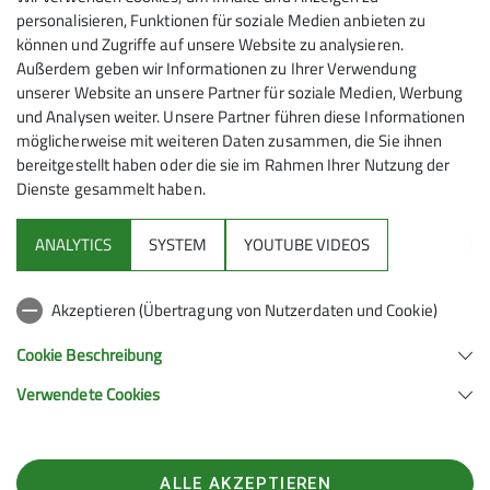
wieder eingehakt und über die Felswände Richtung
personalisieren, Funktionen für soziale Medien anbieten zu
können und Zugriffe auf unsere Website zu analysieren.
Ausstieg aufgestiegen. Das Ruhebänkchen am oberen
Außerdem geben wir Informationen zu Ihrer Verwendung
Teil lud uns bei dem guten Wetter zur Vesperpause und
unserer Website an unsere Partner für soziale Medien, Werbung
zum Genießen der Aussicht ein. Der Klettersteig war
und Analysen weiter. Unsere Partner führen diese Informationen
fast für uns alleine, nur eine kleine Dreiergruppe holte
möglicherweise mit weiteren Daten zusammen, die Sie ihnen
uns an der Seilbrücke etwas ein.
bereitgestellt haben oder die sie im Rahmen Ihrer Nutzung der
Das Highlight Seilbrücke machte uns alle sehr stolz.
Dienste gesammelt haben.
Nach Ausrüstungsablage, Dusche, Pause und
leckerem Essen konnten wir gut zur Ruhe kommen.
ANALYTICS
SYSTEM
YOUTUBE VIDEOS
Der Hüttenzauber war etwas ruhiger an einem
Sonntagabend.
Akzeptieren (Übertragung von Nutzerdaten und Cookie)
Am Montagmorgen boten die Berge eine traumhafte
Kulisse. Nach einem guten Frühstück und einer
Cookie Beschreibung
technischen Rettungsübung im Übungsraum wurde
Verwendete Cookies
die Wand wieder in Angriff genommen. Die Seilbrücke
überwunden alle Teilnehmer mit Sicherheit, aber
danach erwartete uns unbekanntes Gelände - sehr
steile, sehr hohe Passagen, die uns vermehrt Kraft
ALLE AKZEPTIEREN