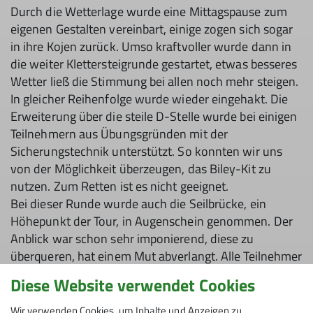
Durch die Wetterlage wurde eine Mittagspause zum
eigenen Gestalten vereinbart, einige zogen sich sogar
in ihre Kojen zurück. Umso kraftvoller wurde dann in
die weiter Klettersteigrunde gestartet, etwas besseres
Wetter ließ die Stimmung bei allen noch mehr steigen.
In gleicher Reihenfolge wurde wieder eingehakt. Die
Erweiterung über die steile D-Stelle wurde bei einigen
Teilnehmern aus Übungsgründen mit der
Sicherungstechnik unterstützt. So konnten wir uns
von der Möglichkeit überzeugen, das Biley-Kit zu
nutzen. Zum Retten ist es nicht geeignet.
Bei dieser Runde wurde auch die Seilbrücke, ein
Höhepunkt der Tour, in Augenschein genommen. Der
Anblick war schon sehr imponierend, diese zu
überqueren, hat einem Mut abverlangt. Alle Teilnehmer
haben es mit Bravour gemeistert. Die Tiefe unter uns,
Diese Website verwendet Cookies
war wieder sehr beeindrucken. Sobald man an der
anderen Seite angekommen war, wurde sich am Fels
Wir verwenden Cookies, um Inhalte und Anzeigen zu