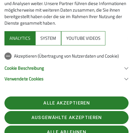
und Analysen weiter. Unsere Partner führen diese Informationen
möglicherweise mit weiteren Daten zusammen, die Sie ihnen
bereitgestellt haben oder die sie im Rahmen Ihrer Nutzung der
Dienste gesammelt haben.
ANALYTICS
SYSTEM
YOUTUBE VIDEOS
Akzeptieren (Übertragung von Nutzerdaten und Cookie)
Cookie Beschreibung
Verwendete Cookies
ALLE AKZEPTIEREN
»Servus zusammen,
ich möchte mich bei euch bedanken, dass ihr so einen
AUSGEWÄHLTE AKZEPTIEREN
schönen Winterraum bereitstellt. Wir waren zwei
Nächte vor Ort (Geld ist überwiesen) und haben den
ALLE ABLEHNEN