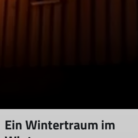
© DAV Sektion Hanau
Ein Wintertraum im