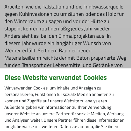
Arbeiten, wie die Talstation und die Trinkwasserquelle
gegen Kuhinvasionen zu umzäunen oder das Holz für
den Winterraum zu sägen und vor der Hütte zu
stapeln, kehren routinemäßig jedes Jahr wieder.
Anders sieht es bei den Einmalprojekten aus. In
diesem Jahr wurde ein langjähriger Wunsch von
Werner erfüllt. Seit dem Bau der neuen
Materialseilbahn reichte der mit Beton präparierte Weg
für den Transport der Lebensmittel und Getränke von
der Bergstation zur Hütte nur bis etwa zur Hälfte der
Diese Website verwendet Cookies
Strecke. Der Rest war eine Schotterpiste.
Insbesondere bei großen Mengen, gestapelten Kisten
Wir verwenden Cookies, um Inhalte und Anzeigen zu
oder schweren Getränkefässern war der Weg
personalisieren, Funktionen für soziale Medien anbieten zu
können und Zugriffe auf unsere Website zu analysieren.
problematisch. Luis und Tobias vom U30-Teil des
Außerdem geben wir Informationen zu Ihrer Verwendung
Teams haben mit Volker Rainer das Reststück zur
unserer Website an unsere Partner für soziale Medien, Werbung
Seilbahn betoniert. Werner und Sohn Manuel strahlten
und Analysen weiter. Unsere Partner führen diese Informationen
um die Wette.
möglicherweise mit weiteren Daten zusammen, die Sie ihnen