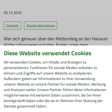
05.12.2025
Startseite
Aktuelle Informationen
Wer sich genauer über den Klettersteig an der Hanauer
Hütte informieren möchte, findet unter dem
folgenden Link eine ausführliche Beschreibung.
Diese Website verwendet Cookies
https://www.dav-hanau.de/klettern/klettersteig
Wir verwenden Cookies, um Inhalte und Anzeigen zu
personalisieren, Funktionen für soziale Medien anbieten zu
Dort teilen wir alle wichtigen Details zum Zustieg, zum
können und Zugriffe auf unsere Website zu analysieren.
Verlauf der beiden Steige, zu möglichen
Außerdem geben wir Informationen zu Ihrer Verwendung
Schlüsselstellen und Sicherheitsaspekten.
unserer Website an unsere Partner für soziale Medien, Werbung
und Analysen weiter. Unsere Partner führen diese Informationen
Schaut gern vorbei, wenn ihr eure Tour plant oder
möglicherweise mit weiteren Daten zusammen, die Sie ihnen
einfach neugierig seid – die zusammengestellten
bereitgestellt haben oder die sie im Rahmen Ihrer Nutzung der
Dienste gesammelt haben.
Informationen sollen bei einer guten Vorbereitung