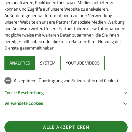
personalisieren, Funktionen für soziale Medien anbieten zu
Organisation im Vorfeld durch Stefan und dem
können und Zugriffe auf unsere Website zu analysieren.
Kernteam Hütte. Für alle Aufgaben sei das richtige
Außerdem geben wir Informationen zu Ihrer Verwendung
Material auf der Hütte gewesen und auch die
unserer Website an unsere Partner für soziale Medien, Werbung
Arbeitssicherheit sei gewährleistet gewesen.
und Analysen weiter. Unsere Partner führen diese Informationen
möglicherweise mit weiteren Daten zusammen, die Sie ihnen
Das Ergebnis des fröhlichen Bastelteams kann sich
bereitgestellt haben oder die sie im Rahmen Ihrer Nutzung der
sehen lassen. Das größte Projekt ist die
Dienste gesammelt haben.
Zwangsbelüftung des Winterraums durch Solar-Luft-
Kollektoren. Diese umweltfreundliche Lösung nutzt
ANALYTICS
SYSTEM
YOUTUBE VIDEOS
die Sonnenenergie für das Erwärmen und den
Transport der Luft in den Winterraum. Der so erzeugte
Akzeptieren (Übertragung von Nutzerdaten und Cookie)
Luftaustausch reduziert die Schimmelbildung
erheblich. Bei der Montage arbeitete das Bastelteam
Cookie Beschreibung
mit einem externen Handwerker zusammen.
Verwendete Cookies
Der viele nasse Schnee im Frühjahr hat den Zaun am
Vorflutbecken insbesondere an der Nordseite an vielen
Stellen flachgelegt. Die größte Herausforderung hier:
ALLE AKZEPTIEREN
Das gesamte Zaunmaterial ist zur Baustelle zu tragen.