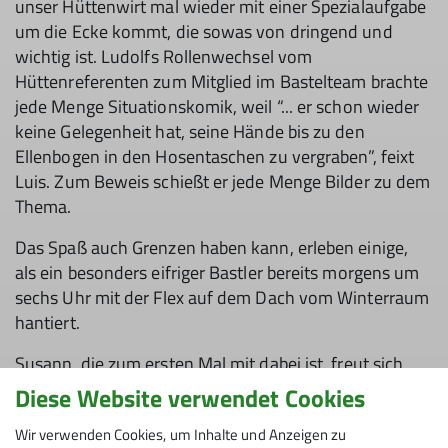
unser Hüttenwirt mal wieder mit einer Spezialaufgabe
um die Ecke kommt, die sowas von dringend und
wichtig ist. Ludolfs Rollenwechsel vom
Hüttenreferenten zum Mitglied im Bastelteam brachte
jede Menge Situationskomik, weil “... er schon wieder
keine Gelegenheit hat, seine Hände bis zu den
Ellenbogen in den Hosentaschen zu vergraben”, feixt
Luis. Zum Beweis schießt er jede Menge Bilder zu dem
Thema.
Das Spaß auch Grenzen haben kann, erleben einige,
als ein besonders eifriger Bastler bereits morgens um
sechs Uhr mit der Flex auf dem Dach vom Winterraum
hantiert.
Susann, die zum ersten Mal mit dabei ist, freut sich
über “viele freiwillige junge und reife Männer, die hoch
Diese Website verwendet Cookies
motiviert und ehrenamtlich an den verschiedensten
Wir verwenden Cookies, um Inhalte und Anzeigen zu
Projekten mitarbeiten.” Sie ist beeindruckt von der