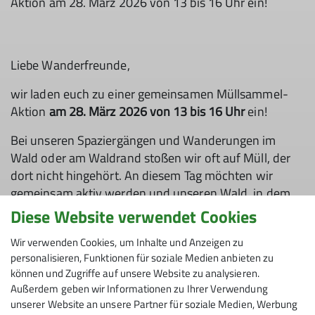
Aktion am 28. März 2026 von 13 bis 16 Uhr ein!
Liebe Wanderfreunde,
wir laden euch zu einer gemeinsamen Müllsammel-
Aktion
am 28. März 2026 von 13 bis 16 Uhr
ein!
Bei unseren Spaziergängen und Wanderungen im
Wald oder am Waldrand stoßen wir oft auf Müll, der
dort nicht hingehört. An diesem Tag möchten wir
gemeinsam aktiv werden und unseren Wald, in dem
wir gerne Erholung suchen, von Unrat befreien.
Diese Website verwendet Cookies
Ausgerüstet mit Müllsäcken, Handschuhen (bitte
Wir verwenden Cookies, um Inhalte und Anzeigen zu
eigene mitbringen) und Müllzangen wollen wir einen
personalisieren, Funktionen für soziale Medien anbieten zu
wichtigen Beitrag zur Sauberkeit unserer Natur leisten.
können und Zugriffe auf unsere Website zu analysieren.
Nach der Aktion laden wir euch ein, bei Kaffee und
Außerdem geben wir Informationen zu Ihrer Verwendung
Kuchen zusammenzukommen und den Tag in
unserer Website an unsere Partner für soziale Medien, Werbung