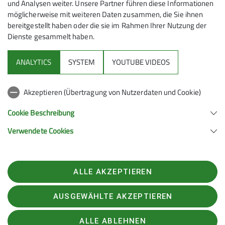
geselliger Runde ausklingen zu lassen.
und Analysen weiter. Unsere Partner führen diese Informationen
möglicherweise mit weiteren Daten zusammen, die Sie ihnen
Für Müllsäcke und Zangen sorgen wir – bringt bitte
bereitgestellt haben oder die sie im Rahmen Ihrer Nutzung der
eigene Handschuhe mit. Bringt einfach gute Laune
Dienste gesammelt haben.
und Zeit mit!
ANALYTICS
SYSTEM
YOUTUBE VIDEOS
Treffpunkt:
13 Uhr am Parkplatz Waldfriedhof
Großauheim
Anmeldung/Infos:
vera.bodenburg@dav-hanau.de
Akzeptieren (Übertragung von Nutzerdaten und Cookie)
Wir freuen uns auf eure Teilnahme und darauf,
Cookie Beschreibung
gemeinsam Gutes für uns und den Wald zu tun!
Verwendete Cookies
Euer Klimateam
Zur Ausschreibung
ALLE AKZEPTIEREN
AUSGEWÄHLTE AKZEPTIEREN
ALLE ABLEHNEN