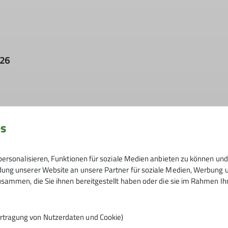
026
es
s das für uns bedeutet
ersonalisieren, Funktionen für soziale Medien anbieten zu können und 
ng unserer Website an unsere Partner für soziale Medien, Werbung un
. Er beobachtet, dokumentiert und lässt Raum zum Nachden
sammen, die Sie ihnen bereitgestellt haben oder die sie im Rahmen I
Bergregionen, die sich verändern – oft schneller, als man
Bergsport hat:
rtragung von Nutzerdaten und Cookie)