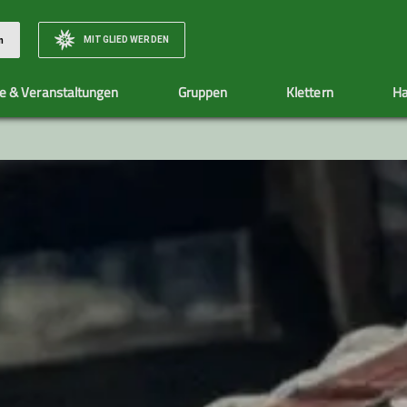
MITGLIED WERDEN
n
e & Veranstaltungen
Gruppen
Klettern
Ha
Natur & Klima
Sektionshefte
Wasserturm Gelnhausen
Mitgliedsbeiträge
Ehrenamt
Social Media
Jugend
Jugendgru
Infos
Allgemeine Infos
Allgemeine Info
Klimaschutz - by fair means
Eintrittspreise
Jugendgruppen
Klimarechner
Jugendleiter*in
Warteliste