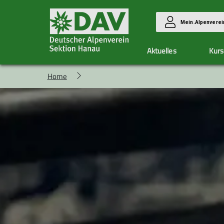
Mein.Alpenverei
Aktuelles
Kurs
Home
Vorteile
Kletterzentrum Hanau
Unsere Gruppen
Aktuelle Berichte
Mitglied werden
Ausbildung & Touren
Allgemeine Infos
Alpingruppe
Allgemeine Infos
Eintrittspreise
Familiengruppe
Kurse
Hallendienste
Hüttenteam
Anmeldung
Klimaschutzteam
Allgemeine Bedingungen
Wandergruppe
Seilschaft Hanau