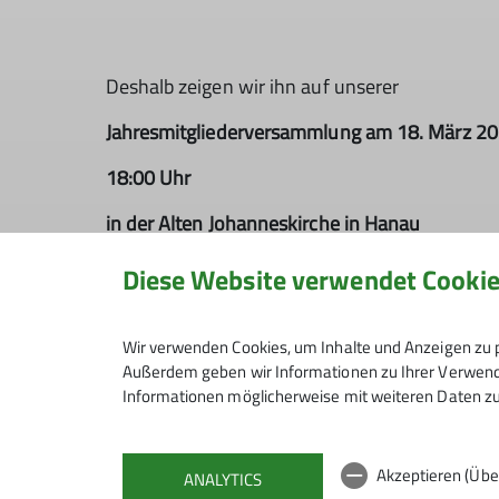
Deshalb zeigen wir ihn auf unserer
Jahresmitgliederversammlung am 18. März 2
18:00 Uhr
in der Alten Johanneskirche in Hanau
(Der Eintritt für Mitglieder des DAV ist frei.)
Diese Website verwendet Cooki
Trailer:
"Requiem in Weiss"
Ein Film über das, was wir verlieren – und wa
Wir verwenden Cookies, um Inhalte und Anzeigen zu p
Außerdem geben wir Informationen zu Ihrer Verwendu
„Requiem in Weiß“ ist kein Katastrophenfilm
Informationen möglicherweise mit weiteren Daten zu
Er zeigt Gletscher, die sich zurückziehen, und 
erwartet.
Er macht deutlich, welche Folgen das für den 
Akzeptieren (Übe
ANALYTICS