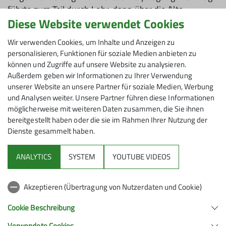
führte zum Teil durch Lohr, dann über die Alte
Diese Website verwendet Cookies
Mainbrücke auf die andere Flussseite und weiter
durch Feld und Wald hinauf nach Mariabuchen, dem
Wir verwenden Cookies, um Inhalte und Anzeigen zu
Kloster mit Wallfahrtskirche, erstmals erwähnt 1395.
personalisieren, Funktionen für soziale Medien anbieten zu
können und Zugriffe auf unsere Website zu analysieren.
Nach einer Rast führte die Wanderung bei bedecktem
Außerdem geben wir Informationen zu Ihrer Verwendung
Himmel, aber immerhin trockenem Wetter, zurück
unserer Website an unsere Partner für soziale Medien, Werbung
nach Lohr, der Schneewittchenstadt. Die Stadt hat
und Analysen weiter. Unsere Partner führen diese Informationen
diesen Namen erhalten, weil man Parallelen zwischen
möglicherweise mit weiteren Daten zusammen, die Sie ihnen
der Stadtgeschichte und dem Märchen der Brüder
bereitgestellt haben oder die sie im Rahmen Ihrer Nutzung der
Grimm fand. Nachdem die Wanderer wieder in Lohr
Dienste gesammelt haben.
waren, gab es eine Schlussrast in einem Weinlokal.
Danach ging es wieder nach Hanau zurück, wo diese
ANALYTICS
SYSTEM
YOUTUBE VIDEOS
gelungene Wanderung zu Ende ging.
Akzeptieren (Übertragung von Nutzerdaten und Cookie)
Cookie Beschreibung
Verwendete Cookies