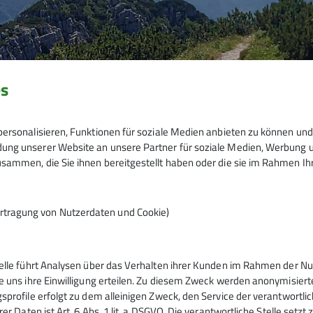
es
ersonalisieren, Funktionen für soziale Medien anbieten zu können und 
ng unserer Website an unsere Partner für soziale Medien, Werbung un
sammen, die Sie ihnen bereitgestellt haben oder die sie im Rahmen I
rtragung von Nutzerdaten und Cookie)
telle führt Analysen über das Verhalten ihrer Kunden im Rahmen der Nu
tern
Service
e uns ihre Einwilligung erteilen. Zu diesem Zweck werden anonymisiert
sprofile erfolgt zu dem alleinigen Zweck, den Service der verantwortli
rer Daten ist Art. 6 Abs. 1 lit. a DSGVO. Die verantwortliche Stelle setz
ntrum
Kontakt