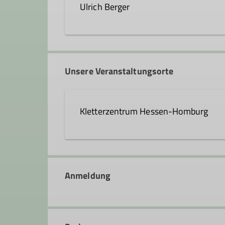
Ulrich Berger
ulrich.berger@dav-hanau.de
Unsere Veranstaltungsorte
Ämter
Kletterzentrum Hessen-Homburg
Schatzmeister*in
Curt-Möbius-Straße 1
63452 Hanau
Anmeldung