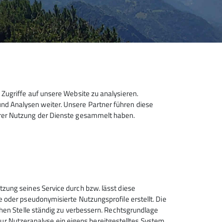
Zugriffe auf unsere Website zu analysieren.
d Analysen weiter. Unsere Partner führen diese
hrer Nutzung der Dienste gesammelt haben.
Sektion Hanau des Deutschen
tzung seines Service durch bzw. lässt diese
Alpenvereins e.V.
e oder pseudonymisierte Nutzungsprofile erstellt. Die
chen Stelle ständig zu verbessern. Rechtsgrundlage
Krämerstr. 8
t zur Nutzeranalyse ein eigens bereitgestelltes System