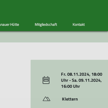
nauer Hütte
Mitgliedschaft
Kontakt
ppen
Sektionstermine
Adressänderung
Artikel schreiben
Klettersteig
Ehrenamt
Satzung
s
nen
Fr. 08.11.2024, 18:00
Uhr - Sa. 09.11.2024,
16:00 Uhr
Klettern