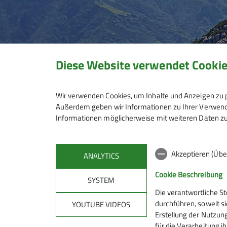
Diese Website verwendet Cooki
Wir verwenden Cookies, um Inhalte und Anzeigen zu p
Außerdem geben wir Informationen zu Ihrer Verwendu
Informationen möglicherweise mit weiteren Daten zu
Akzeptieren (Übe
ANALYTICS
Cookie Beschreibung
SYSTEM
Die verantwortliche S
Mitmachen
Klet
durchführen, soweit si
YOUTUBE VIDEOS
Erstellung der Nutzung
für die Verarbeitung ih
Hanauer Hütte
Kletterze