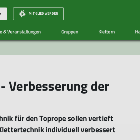
MITGLIED WERDEN
n
e & Veranstaltungen
Gruppen
Klettern
Ha
Natur & Klima
Sektionshefte
Wasserturm Gelnhausen
Mitgliedsbeiträge
Ehrenamt
Social Media
Jugend
Jugendgru
Infos
Allgemeine Infos
Allgemeine Info
Klimaschutz - by fair means
Eintrittspreise
Jugendgruppen
- Verbesserung der
Klimarechner
Jugendleiter*in
Warteliste
nik für den Toprope sollen vertieft
lettertechnik individuell verbessert