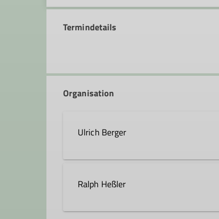
Termindetails
Organisation
Ulrich Berger
ulrich.berger@dav-hanau.de
Ralph Heßler
Ämter