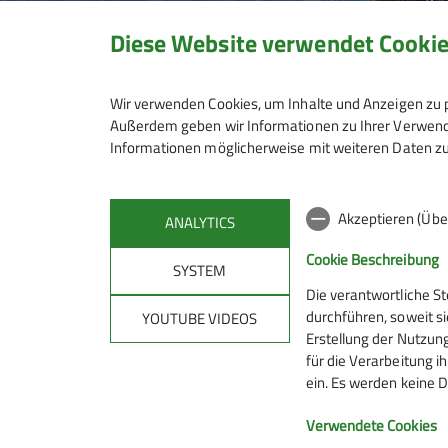
Diese Website verwendet Cooki
Wir verwenden Cookies, um Inhalte und Anzeigen zu p
Außerdem geben wir Informationen zu Ihrer Verwendu
Informationen möglicherweise mit weiteren Daten zu
Akzeptieren (Übe
ANALYTICS
Cookie Beschreibung
SYSTEM
Die verantwortliche S
Mitmachen
Klet
durchführen, soweit si
YOUTUBE VIDEOS
Erstellung der Nutzung
für die Verarbeitung ih
Hanauer Hütte
Kletterze
ein. Es werden keine D
Ausbildungs- & Tourenprogramm
Wassert
Sektionstermine
Kletterste
Verwendete Cookies
Jugend