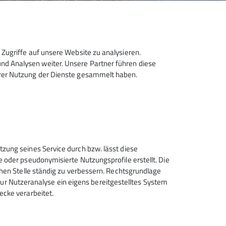
Zugriffe auf unsere Website zu analysieren.
d Analysen weiter. Unsere Partner führen diese
hrer Nutzung der Dienste gesammelt haben.
Sektion Hanau des Deutschen
tzung seines Service durch bzw. lässt diese
Alpenvereins e.V.
e oder pseudonymisierte Nutzungsprofile erstellt. Die
chen Stelle ständig zu verbessern. Rechtsgrundlage
Krämerstr. 8
t zur Nutzeranalyse ein eigens bereitgestelltes System
63450 Hanau
ecke verarbeitet.
Telefon +496181257071