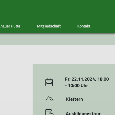
nauer Hütte
Mitgliedschaft
Kontakt
ppen
Sektionstermine
Adressänderung
Artikel schreiben
Klettersteig
Ehrenamt
Satzung
s
nen
Fr. 22.11.2024, 18:00
- 10:00 Uhr
Klettern
Ausbildungstour