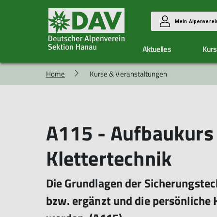
Mein.Alpenverei
Aktuelles
Kurs
Home
Kurse & Veranstaltungen
Vorteile
Kletterzentrum Hanau
Unsere Gruppen
Aktuelle Berichte
Mitglied werden
Ausbildung & Touren
Allgemeine Infos
Alpingruppe
Allgemeine Infos
Eintrittspreise
Familiengruppe
Kurse
A115 - Aufbaukurs 
Hallendienste
Hüttenteam
Anmeldung
Klimaschutzteam
Allgemeine Bedingungen
Wandergruppe
Klettertechnik
Seilschaft Hanau
Die Grundlagen der Sicherungstech
bzw. ergänzt und die persönliche K