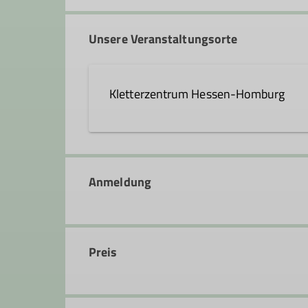
ralph.hessler@dav-hanau.de
Schatzmeister*in
Unsere Veranstaltungsorte
Ämter
Kletterzentrum Hessen-Homburg
Referent*in Klettersteige
Curt-Möbius-Straße 1
63452 Hanau
Anmeldung
Preis