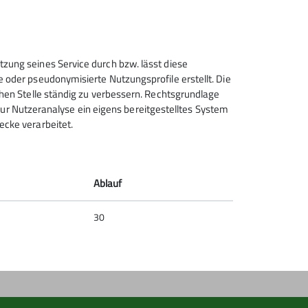
Sektion Hanau des Deutschen
tzung seines Service durch bzw. lässt diese
Alpenvereins e.V.
e oder pseudonymisierte Nutzungsprofile erstellt. Die
chen Stelle ständig zu verbessern. Rechtsgrundlage
Krämerstr. 8
t zur Nutzeranalyse ein eigens bereitgestelltes System
63450 Hanau
ecke verarbeitet.
Telefon +496181257071
Kontakt
Ablauf
30