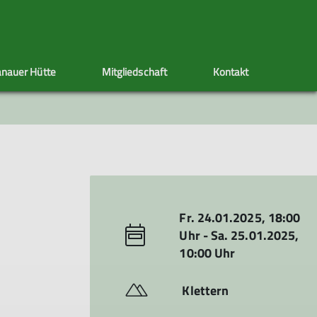
nauer Hütte
Mitgliedschaft
Kontakt
ppen
Sektionstermine
Adressänderung
Artikel schreiben
Klettersteig
Ehrenamt
Satzung
s
nen
Fr. 24.01.2025, 18:00
Uhr - Sa. 25.01.2025,
10:00 Uhr
Klettern