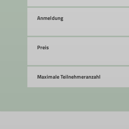
Curt-Möbius-Straße 1
63452 Hanau
Anmeldung
Preis
Maximale Teilnehmeranzahl