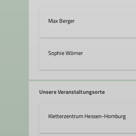
Max Berger
max.berger@dav-hanau.de
Sophie Wörner
Qualifikationen
sophie.woerner@dav-hanau.d
Trainer*in C Sportklettern Breitensport
Unsere Veranstaltungsorte
Kletterzentrum Hessen-Homburg