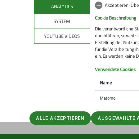
Akzeptieren (Übe
ANALYTICS
Cookie Beschreibung
SYSTEM
Die verantwortliche S
Mitmachen
Klet
durchführen, soweit si
YOUTUBE VIDEOS
Erstellung der Nutzung
für die Verarbeitung ih
Hanauer Hütte
Kletterze
ein. Es werden keine D
Ausbildungs- & Tourenprogramm
Wassert
Sektionstermine
Kletterste
Verwendete Cookies
Jugend
Gruppen
Name
Ehrenamt
Matomo
ALLE AKZEPTIEREN
AUSGEWÄHLTE 