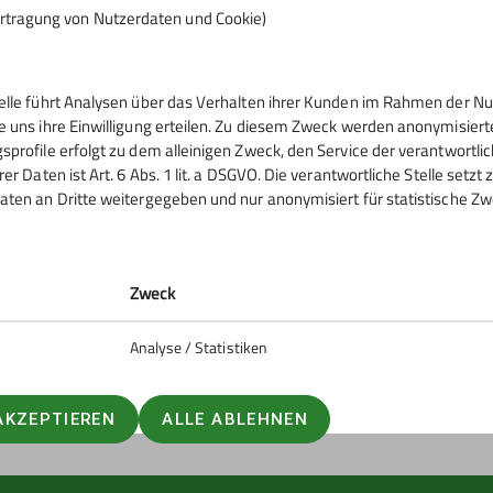
rtragung von Nutzerdaten und Cookie)
telle führt Analysen über das Verhalten ihrer Kunden im Rahmen der Nu
tern
Service
e uns ihre Einwilligung erteilen. Zu diesem Zweck werden anonymisiert
sprofile erfolgt zu dem alleinigen Zweck, den Service der verantwortli
rer Daten ist Art. 6 Abs. 1 lit. a DSGVO. Die verantwortliche Stelle setz
ntrum
Kontakt
aten an Dritte weitergegeben und nur anonymisiert für statistische Zw
urm
Mitgliedschaft
ig
Sektionsheft
Zweck
Analyse / Statistiken
AKZEPTIEREN
ALLE ABLEHNEN