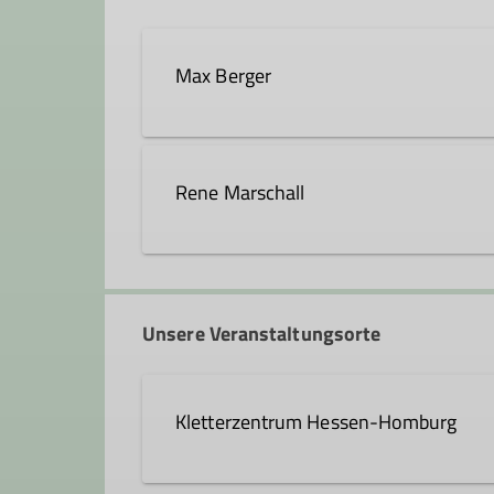
Max Berger
max.berger@dav-hanau.de
Rene Marschall
Qualifikationen
Trainer*in C Sportklettern Breitensport
Unsere Veranstaltungsorte
Kletterzentrum Hessen-Homburg