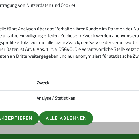
rtragung von Nutzerdaten und Cookie)
telle führt Analysen über das Verhalten ihrer Kunden im Rahmen der Nu
tern
Service
e uns ihre Einwilligung erteilen. Zu diesem Zweck werden anonymisiert
sprofile erfolgt zu dem alleinigen Zweck, den Service der verantwortli
rer Daten ist Art. 6 Abs. 1 lit. a DSGVO. Die verantwortliche Stelle setz
ntrum
Kontakt
aten an Dritte weitergegeben und nur anonymisiert für statistische Zw
urm
Mitgliedschaft
ig
Sektionsheft
Zweck
Analyse / Statistiken
AKZEPTIEREN
ALLE ABLEHNEN