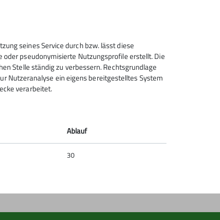
Sektion Hanau des Deutschen
tzung seines Service durch bzw. lässt diese
Alpenvereins e.V.
e oder pseudonymisierte Nutzungsprofile erstellt. Die
chen Stelle ständig zu verbessern. Rechtsgrundlage
Krämerstr. 8
t zur Nutzeranalyse ein eigens bereitgestelltes System
63450 Hanau
ecke verarbeitet.
Telefon +496181257071
Kontakt
Ablauf
30