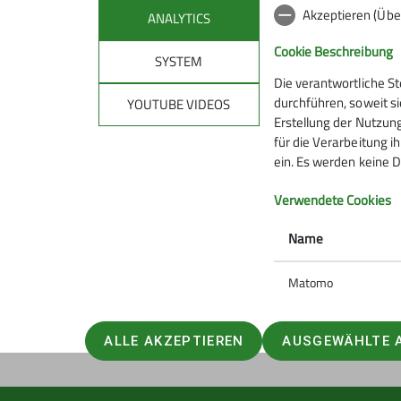
Akzeptieren (Übe
ANALYTICS
Cookie Beschreibung
SYSTEM
Die verantwortliche S
Mitmachen
Klet
durchführen, soweit si
YOUTUBE VIDEOS
Erstellung der Nutzung
für die Verarbeitung ih
Hanauer Hütte
Kletterze
ein. Es werden keine D
Ausbildungs- & Tourenprogramm
Wassert
Sektionstermine
Kletterste
Verwendete Cookies
Jugend
Gruppen
Name
Ehrenamt
Matomo
ALLE AKZEPTIEREN
AUSGEWÄHLTE 