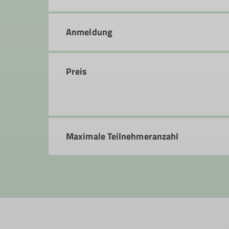
Curt-Möbius-Straße 1
63452 Hanau
Anmeldung
Preis
Maximale Teilnehmeranzahl