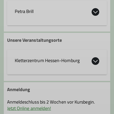
axel.weinel@dav-hanau.de
Petra Brill
petra.brill@dav-hanau.de
Unsere Veranstaltungsorte
Ämter
Kletterzentrum Hessen-Homburg
Ausbildungsreferent*in
Curt-Möbius-Straße 1
63452 Hanau
Anmeldung
Anmeldeschluss bis 2 Wochen vor Kursbegin.
Jetzt Online anmelden!