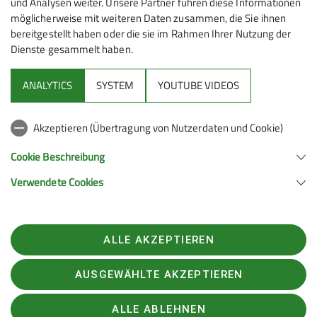
und Analysen weiter. Unsere Partner führen diese Informationen
möglicherweise mit weiteren Daten zusammen, die Sie ihnen
bereitgestellt haben oder die sie im Rahmen Ihrer Nutzung der
Dienste gesammelt haben.
Mitmachen
ANALYTICS
SYSTEM
YOUTUBE VIDEOS
Klettern
Akzeptieren (Übertragung von Nutzerdaten und Cookie)
Service
Cookie Beschreibung
Verwendete Cookies
Sektion Hanau des Deutschen Alpenvereins e.V.
Krämerstr. 8
63450 Hanau
ALLE AKZEPTIEREN
Telefon +496181257071
Kontakt
AUSGEWÄHLTE AKZEPTIEREN
ALLE ABLEHNEN
Impressum
Datenschutz
Datenschutz-Einstellungen