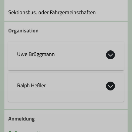
Sektionsbus, oder Fahrgemeinschaften
Organisation
Uwe Brüggmann
uwe.brueggmann@dav-hanau.de
Ralph Heßler
Ämter
ralph.hessler@dav-hanau.de
2. Vorsitzende*r
Anmeldung
Referent*in Klettersteige