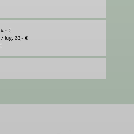
4,- €
/ Jug. 28,- €
 €