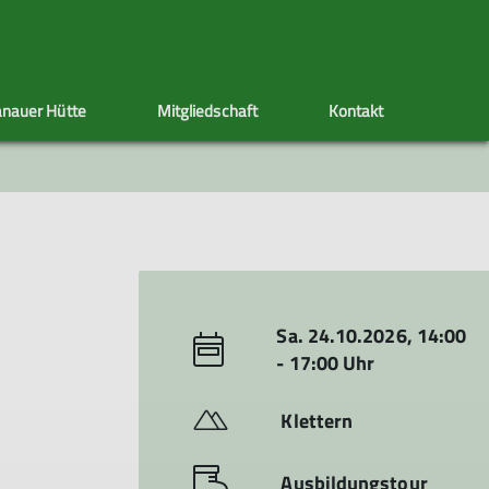
nauer Hütte
Mitgliedschaft
Kontakt
ppen
Sektionstermine
Adressänderung
Artikel schreiben
Klettersteig
Ehrenamt
Satzung
s
nen
Sa. 24.10.2026, 14:00
- 17:00 Uhr
Klettern
Ausbildungstour