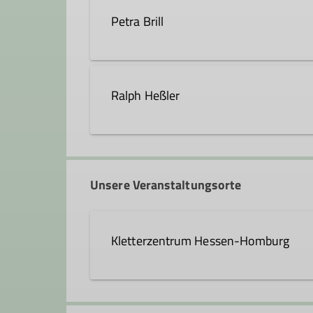
axel.weinel@dav-hanau.de
Petra Brill
petra.brill@dav-hanau.de
Ralph Heßler
Ämter
ralph.hessler@dav-hanau.de
Ausbildungsreferent*in
Unsere Veranstaltungsorte
Ämter
Kletterzentrum Hessen-Homburg
Referent*in Klettersteige
Curt-Möbius-Straße 1