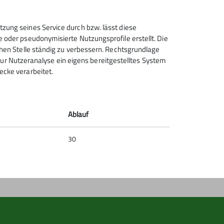
Sektion Hanau des Deutschen
tzung seines Service durch bzw. lässt diese
Alpenvereins e.V.
e oder pseudonymisierte Nutzungsprofile erstellt. Die
chen Stelle ständig zu verbessern. Rechtsgrundlage
Krämerstr. 8
t zur Nutzeranalyse ein eigens bereitgestelltes System
63450 Hanau
ecke verarbeitet.
Telefon +496181257071
Kontakt
Ablauf
30