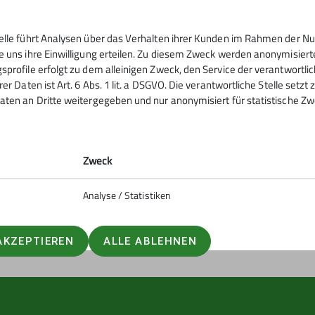
telle führt Analysen über das Verhalten ihrer Kunden im Rahmen der Nu
tern
Service
e uns ihre Einwilligung erteilen. Zu diesem Zweck werden anonymisiert
sprofile erfolgt zu dem alleinigen Zweck, den Service der verantwortli
rer Daten ist Art. 6 Abs. 1 lit. a DSGVO. Die verantwortliche Stelle setz
ntrum
Kontakt
aten an Dritte weitergegeben und nur anonymisiert für statistische Zw
urm
Mitgliedschaft
ig
Sektionsheft
Zweck
Analyse / Statistiken
AKZEPTIEREN
ALLE ABLEHNEN