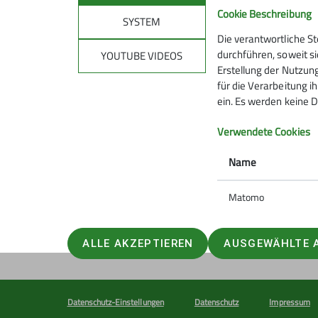
Cookie Beschreibung
SYSTEM
Die verantwortliche S
Mitmachen
Klet
durchführen, soweit si
YOUTUBE VIDEOS
Erstellung der Nutzung
für die Verarbeitung ih
Hanauer Hütte
Kletterze
ein. Es werden keine D
Ausbildungs- & Tourenprogramm
Wassert
Sektionstermine
Kletterste
Verwendete Cookies
Jugend
Gruppen
Name
Ehrenamt
Matomo
ALLE AKZEPTIEREN
AUSGEWÄHLTE 
Datenschutz-Einstellungen
Datenschutz
Impressum