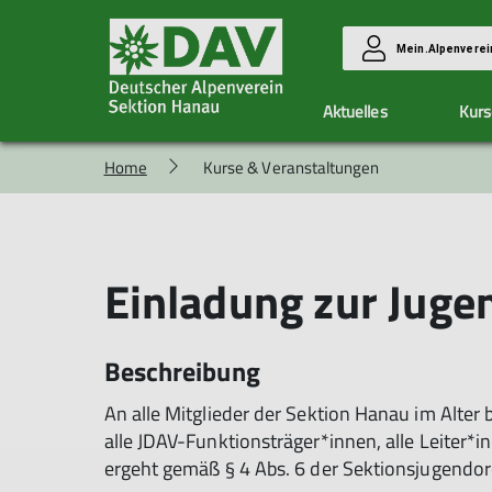
Mein.Alpenverei
Aktuelles
Kurs
Home
Kurse & Veranstaltungen
Vorteile
Kletterzentrum Hanau
Unsere Gruppen
Aktuelle Berichte
Mitglied werden
Ausbildung & Touren
Allgemeine Infos
Alpingruppe
Allgemeine Infos
Eintrittspreise
Familiengruppe
Kurse
Einladung zur Jug
Hallendienste
Hüttenteam
Anmeldung
Klimaschutzteam
Allgemeine Bedingungen
Wandergruppe
Seilschaft Hanau
Beschreibung
An alle Mitglieder der Sektion Hanau im Alter b
alle JDAV-Funktionsträger*innen, alle Leiter*
ergeht gemäß § 4 Abs. 6 der Sektionsjugendo