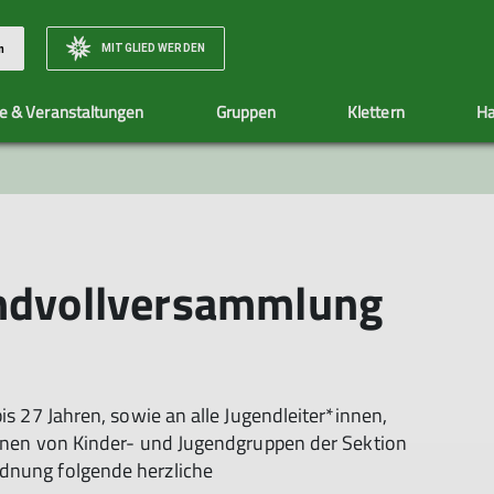
MITGLIED WERDEN
n
e & Veranstaltungen
Gruppen
Klettern
Ha
Natur & Klima
Sektionshefte
Wasserturm Gelnhausen
Mitgliedsbeiträge
Ehrenamt
Social Media
Jugend
Jugendgru
Infos
Allgemeine Infos
Allgemeine Info
Klimaschutz - by fair means
Eintrittspreise
Jugendgruppen
endvollversammlung
Klimarechner
Jugendleiter*in
Warteliste
is 27 Jahren, sowie an alle Jugendleiter*innen,
innen von Kinder- und Jugendgruppen der Sektion
rdnung folgende herzliche