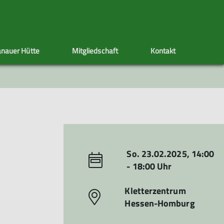
nauer Hütte
Mitgliedschaft
Kontakt
ppen
Sektionstermine
Adressänderung
Artikel schreiben
Klettersteig
Ehrenamt
Satzung
s
nen
So. 23.02.2025, 14:00
- 18:00 Uhr
Kletterzentrum
Hessen-Homburg