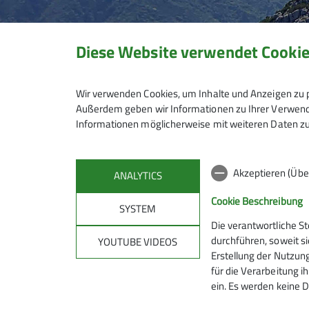
Diese Website verwendet Cooki
Wir verwenden Cookies, um Inhalte und Anzeigen zu p
Außerdem geben wir Informationen zu Ihrer Verwendu
Informationen möglicherweise mit weiteren Daten zu
Akzeptieren (Übe
ANALYTICS
Cookie Beschreibung
SYSTEM
Die verantwortliche S
Mitmachen
Klet
durchführen, soweit si
YOUTUBE VIDEOS
Erstellung der Nutzung
für die Verarbeitung ih
Hanauer Hütte
Kletterze
ein. Es werden keine D
Ausbildungs- & Tourenprogramm
Wassert
Sektionstermine
Kletterste