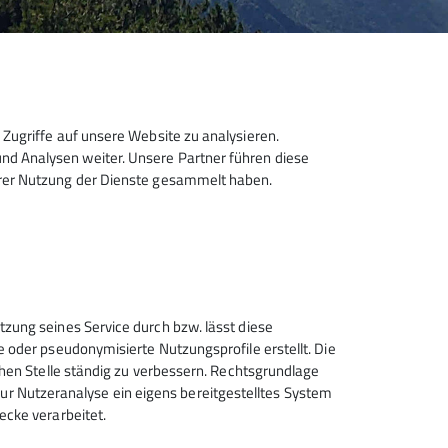
Zugriffe auf unsere Website zu analysieren.
d Analysen weiter. Unsere Partner führen diese
hrer Nutzung der Dienste gesammelt haben.
Sektion Hanau des Deutschen
tzung seines Service durch bzw. lässt diese
Alpenvereins e.V.
e oder pseudonymisierte Nutzungsprofile erstellt. Die
chen Stelle ständig zu verbessern. Rechtsgrundlage
Krämerstr. 8
t zur Nutzeranalyse ein eigens bereitgestelltes System
63450 Hanau
ecke verarbeitet.
Telefon +496181257071