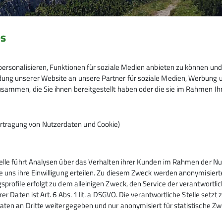
es
ersonalisieren, Funktionen für soziale Medien anbieten zu können und 
ng unserer Website an unsere Partner für soziale Medien, Werbung un
sammen, die Sie ihnen bereitgestellt haben oder die sie im Rahmen I
rtragung von Nutzerdaten und Cookie)
telle führt Analysen über das Verhalten ihrer Kunden im Rahmen der Nu
tern
Service
e uns ihre Einwilligung erteilen. Zu diesem Zweck werden anonymisiert
sprofile erfolgt zu dem alleinigen Zweck, den Service der verantwortli
rer Daten ist Art. 6 Abs. 1 lit. a DSGVO. Die verantwortliche Stelle setz
ntrum
Kontakt
aten an Dritte weitergegeben und nur anonymisiert für statistische Zw
urm
Mitgliedschaft
ig
Sektionsheft