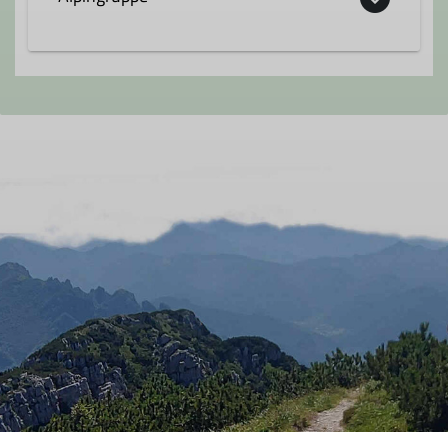
Die Alpingruppe wurde 1992 von einer
Interessengemeinschaft ehemaliger
Kursteilnehmer von Fels- und Eiskursen
der Sektion Hanau gegründet. Ziel war
und ist es, den Bergfreunden ein breites
Spektrum der alpinen Disziplinen
anzubieten, dabei legen wir großen Wert
darauf, dass für jeden Interessensbereich
etwas dabei ist. Es kommt nicht immer
auf Leistung, sondern auch auf die
Freude und das Erlebnis bei den
verschiedenen Aktivitäten an.