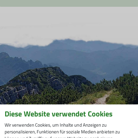
Interessengemeinschaft ehemaliger
Kursteilnehmer von Fels- und Eiskursen
der Sektion Hanau gegründet. Ziel war
und ist es, den Bergfreunden ein breites
Spektrum der alpinen Disziplinen
anzubieten, dabei legen wir großen Wert
darauf, dass für jeden Interessensbereich
etwas dabei ist. Es kommt nicht immer
auf Leistung, sondern auch auf die
Freude und das Erlebnis bei den
verschiedenen Aktivitäten an.
Diese Website verwendet Cookies
Wir verwenden Cookies, um Inhalte und Anzeigen zu
personalisieren, Funktionen für soziale Medien anbieten zu