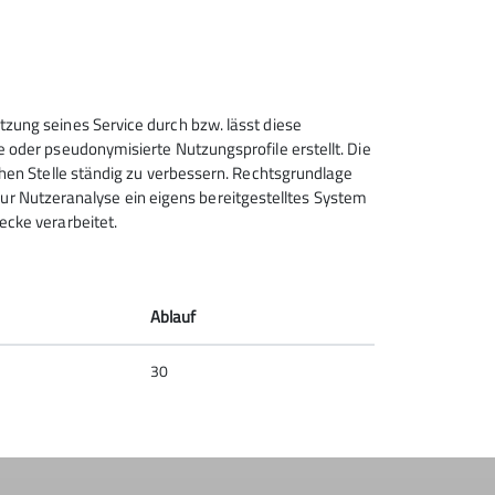
Sektion Hanau des Deutschen
tzung seines Service durch bzw. lässt diese
Alpenvereins e.V.
e oder pseudonymisierte Nutzungsprofile erstellt. Die
chen Stelle ständig zu verbessern. Rechtsgrundlage
Krämerstr. 8
t zur Nutzeranalyse ein eigens bereitgestelltes System
63450 Hanau
ecke verarbeitet.
Telefon +496181257071
Kontakt
Ablauf
30