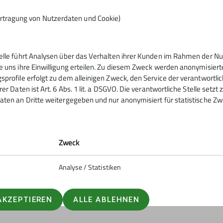
rtragung von Nutzerdaten und Cookie)
telle führt Analysen über das Verhalten ihrer Kunden im Rahmen der Nu
tern
Service
e uns ihre Einwilligung erteilen. Zu diesem Zweck werden anonymisiert
sprofile erfolgt zu dem alleinigen Zweck, den Service der verantwortli
rer Daten ist Art. 6 Abs. 1 lit. a DSGVO. Die verantwortliche Stelle setz
ntrum
Kontakt
aten an Dritte weitergegeben und nur anonymisiert für statistische Zw
urm
Mitgliedschaft
ig
Sektionsheft
Zweck
Analyse / Statistiken
AKZEPTIEREN
ALLE ABLEHNEN