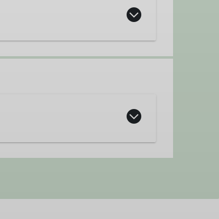
 Fels- und Eiskursen der Sektion
plinen anzubieten, dabei legen wir
auf Leistung, sondern auch auf die