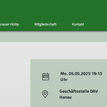
nauer Hütte
Mitgliedschaft
Kontakt
ppen
Sektionstermine
Adressänderung
Artikel schreiben
Klettersteig
Ehrenamt
Satzung
s
nen
Mo. 05.05.2025 19:15
Uhr
Geschäftsstelle DAV
Hanau