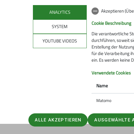
Akzeptieren (Übe
ANALYTICS
Cookie Beschreibung
SYSTEM
Die verantwortliche S
Mitmachen
Klet
durchführen, soweit si
YOUTUBE VIDEOS
Erstellung der Nutzung
für die Verarbeitung ih
Hanauer Hütte
Kletterze
ein. Es werden keine D
Ausbildungs- & Tourenprogramm
Wassert
Sektionstermine
Kletterste
Verwendete Cookies
Jugend
Gruppen
Name
Ehrenamt
Matomo
ALLE AKZEPTIEREN
AUSGEWÄHLTE 