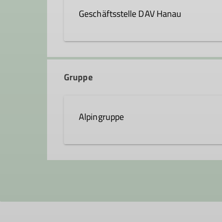
Geschäftsstelle DAV Hanau
Krämerstraße 8
63450 Hanau
Gruppe
Alpingruppe
Die Alpingruppe wurde 1992 von ei
Hanau gegründet. Ziel war und ist e
großen Wert darauf, dass für jeden
Freude und das Erlebnis bei den ve