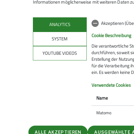
Informationen möglicherweise mit weiteren Daten zu
Akzeptieren (Übe
ANALYTICS
Cookie Beschreibung
SYSTEM
Die verantwortliche S
Mitmachen
Klet
durchführen, soweit si
YOUTUBE VIDEOS
Erstellung der Nutzung
für die Verarbeitung ih
Hanauer Hütte
Kletterze
ein. Es werden keine D
Ausbildungs- & Tourenprogramm
Wassert
Sektionstermine
Kletterste
Verwendete Cookies
Jugend
Gruppen
Name
Ehrenamt
Matomo
ALLE AKZEPTIEREN
AUSGEWÄHLTE 