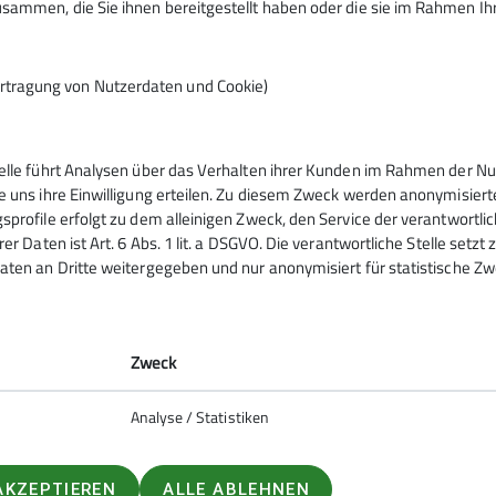
sammen, die Sie ihnen bereitgestellt haben oder die sie im Rahmen I
rtragung von Nutzerdaten und Cookie)
telle führt Analysen über das Verhalten ihrer Kunden im Rahmen der Nu
tern
Service
e uns ihre Einwilligung erteilen. Zu diesem Zweck werden anonymisiert
sprofile erfolgt zu dem alleinigen Zweck, den Service der verantwortli
rer Daten ist Art. 6 Abs. 1 lit. a DSGVO. Die verantwortliche Stelle setz
ntrum
Kontakt
aten an Dritte weitergegeben und nur anonymisiert für statistische Zw
urm
Mitgliedschaft
ig
Sektionsheft
Zweck
Analyse / Statistiken
AKZEPTIEREN
ALLE ABLEHNEN