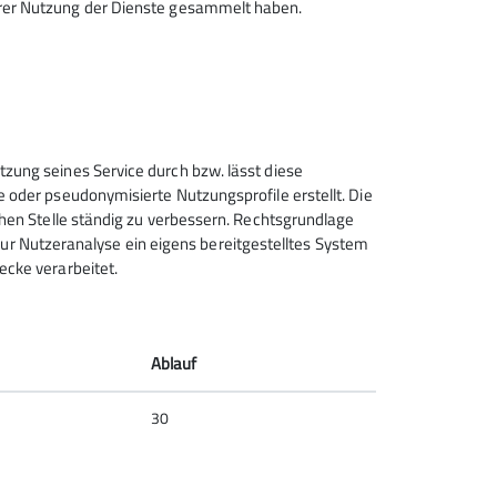
hrer Nutzung der Dienste gesammelt haben.
Sektion Hanau des Deutschen
tzung seines Service durch bzw. lässt diese
Alpenvereins e.V.
e oder pseudonymisierte Nutzungsprofile erstellt. Die
chen Stelle ständig zu verbessern. Rechtsgrundlage
Krämerstr. 8
t zur Nutzeranalyse ein eigens bereitgestelltes System
63450 Hanau
ecke verarbeitet.
Telefon +496181257071
Kontakt
Ablauf
30