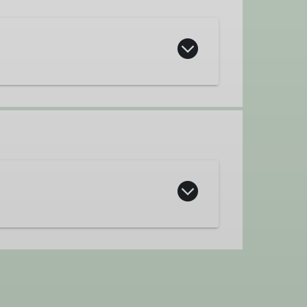
 Fels- und Eiskursen der Sektion
plinen anzubieten, dabei legen wir
auf Leistung, sondern auch auf die