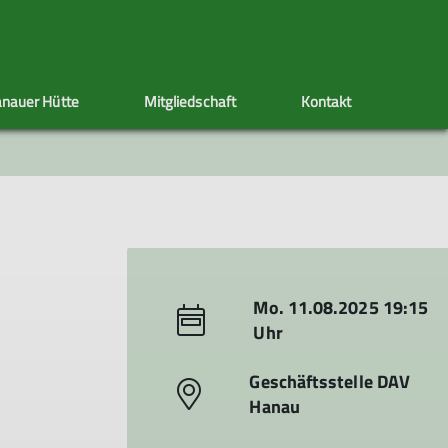
nauer Hütte
Mitgliedschaft
Kontakt
ppen
Sektionstermine
Adressänderung
Artikel schreiben
Klettersteig
Ehrenamt
Satzung
s
nen
Mo. 11.08.2025 19:15
Uhr
Geschäftsstelle DAV
Hanau