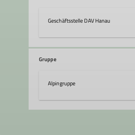
Geschäftsstelle DAV Hanau
Krämerstraße 8
63450 Hanau
Gruppe
Alpingruppe
Die Alpingruppe wurde 1992 von ei
Hanau gegründet. Ziel war und ist e
großen Wert darauf, dass für jeden
Freude und das Erlebnis bei den ve