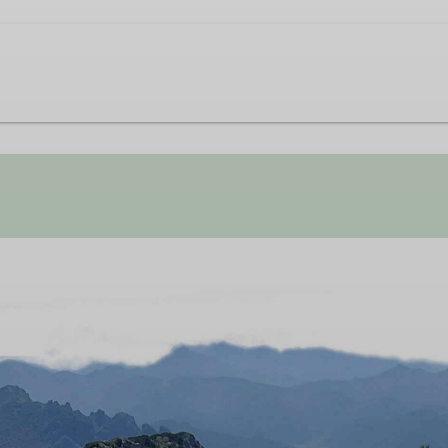
gegründete alpine Interessensgruppe in der Sektion Hanau d
e ihre sportlichen und technischen Fähigkeiten im alpinen 