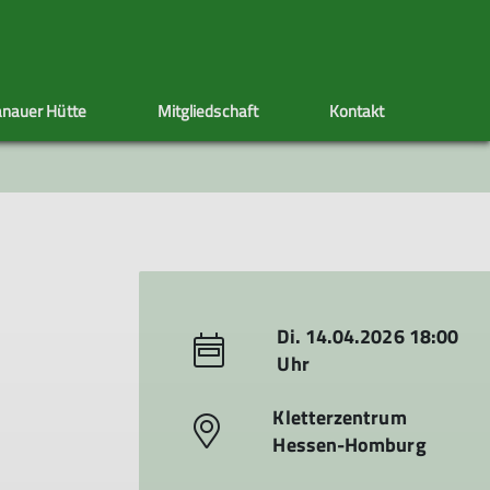
nauer Hütte
Mitgliedschaft
Kontakt
ppen
Sektionstermine
Adressänderung
Artikel schreiben
Klettersteig
Ehrenamt
Satzung
s
nen
Di. 14.04.2026 18:00
Uhr
Kletterzentrum
Hessen-Homburg