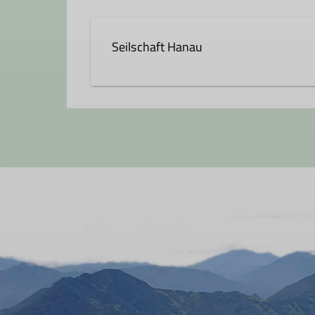
Seilschaft Hanau
Die Seilschaft Hanau ist eine neu 
bergsportlich aktive Mitglieder, di