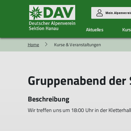
Mein.Alpenverei
Aktuelles
Kurs
Home
Kurse & Veranstaltungen
Vorteile
Kletterzentrum Hanau
Unsere Gruppen
Aktuelle Berichte
Mitglied werden
Ausbildung & Touren
Allgemeine Infos
Alpingruppe
Allgemeine Infos
Eintrittspreise
Familiengruppe
Kurse
Gruppenabend der 
Hallendienste
Hüttenteam
Anmeldung
Klimaschutzteam
Allgemeine Bedingungen
Wandergruppe
Seilschaft Hanau
Beschreibung
Wir treffen uns um 18:00 Uhr in der Kletterhal