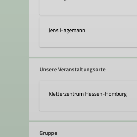
kai.hagemann@dav-hanau.de
Jens Hagemann
Unsere Veranstaltungsorte
Kletterzentrum Hessen-Homburg
Curt-Möbius-Straße 1
63452 Hanau
Gruppe