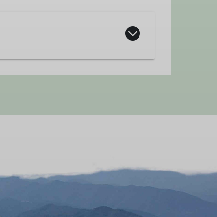
es DAV und richtet sich an
Gelände weiterentwickeln möchten.