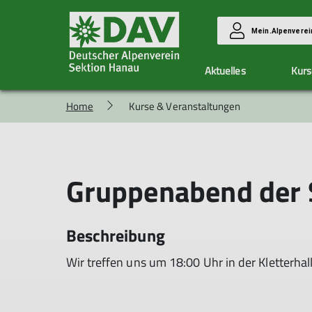
Mein.Alpenverei
Aktuelles
Kurs
Home
Kurse & Veranstaltungen
Vorteile
Kletterzentrum Hanau
Unsere Gruppen
Aktuelle Berichte
Mitglied werden
Ausbildung & Touren
Allgemeine Infos
Alpingruppe
Allgemeine Infos
Eintrittspreise
Familiengruppe
Kurse
Gruppenabend der 
Hallendienste
Hüttenteam
Anmeldung
Klimaschutzteam
Allgemeine Bedingungen
Wandergruppe
Seilschaft Hanau
Beschreibung
Wir treffen uns um 18:00 Uhr in der Kletterhal