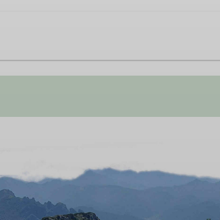
gegründete alpine Interessensgruppe in der Sektion Hanau d
e ihre sportlichen und technischen Fähigkeiten im alpinen 