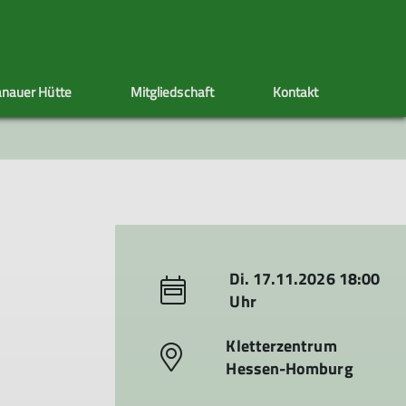
nauer Hütte
Mitgliedschaft
Kontakt
ppen
Sektionstermine
Adressänderung
Artikel schreiben
Klettersteig
Ehrenamt
Satzung
s
nen
Di. 17.11.2026 18:00
Uhr
Kletterzentrum
Hessen-Homburg