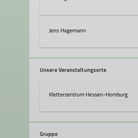
kai.hagemann@dav-hanau.de
Jens Hagemann
Unsere Veranstaltungsorte
Kletterzentrum Hessen-Homburg
Curt-Möbius-Straße 1
63452 Hanau
Gruppe