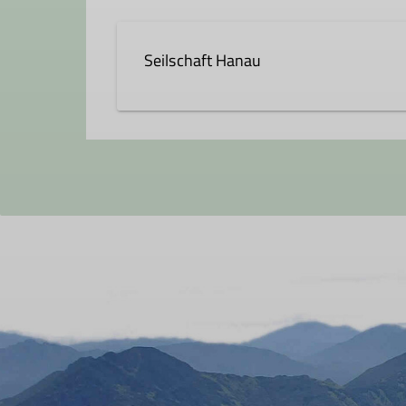
Seilschaft Hanau
Die Seilschaft Hanau ist eine neu 
bergsportlich aktive Mitglieder, di