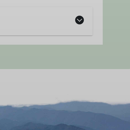
es DAV und richtet sich an
Gelände weiterentwickeln möchten.