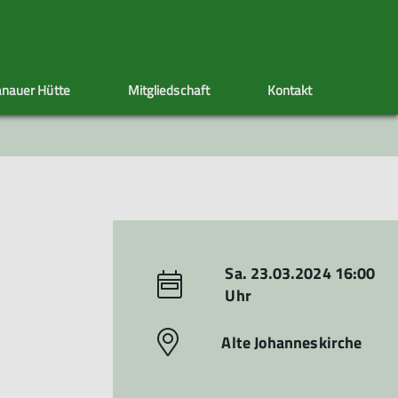
nauer Hütte
Mitgliedschaft
Kontakt
ppen
Sektionstermine
Adressänderung
Artikel schreiben
Klettersteig
Ehrenamt
Satzung
s
nen
Sa. 23.03.2024 16:00
Uhr
Alte Johanneskirche