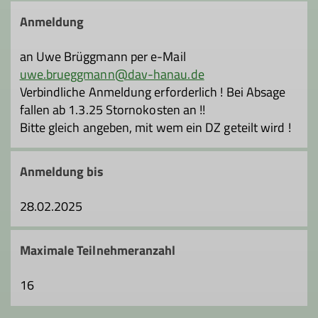
Interessengemeinschaft ehemaliger
Anmeldung
Kursteilnehmer von Fels- und Eiskursen
der Sektion Hanau gegründet. Ziel war
an Uwe Brüggmann per e-Mail
und ist es, den Bergfreunden ein breites
uwe.brueggmann@dav-hanau.de
Spektrum der alpinen Disziplinen
Verbindliche Anmeldung erforderlich ! Bei Absage
anzubieten, dabei legen wir großen Wert
fallen ab 1.3.25 Stornokosten an !!
darauf, dass für jeden Interessensbereich
Bitte gleich angeben, mit wem ein DZ geteilt wird !
etwas dabei ist. Es kommt nicht immer
auf Leistung, sondern auch auf die
Anmeldung bis
Freude und das Erlebnis bei den
verschiedenen Aktivitäten an.
28.02.2025
Maximale Teilnehmeranzahl
16