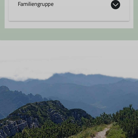
Familiengruppe
In unsere Familiengruppe kommen
Familien voll auf ihre Kosten. Ob draußen,
bei Tagestouren oder in der Halle beim
Klettern, erleben wir gemeinsam mit
unseren Kinder den DAV. Der Spaß an der
Natur, dem Klettern und das
Gemeinschaftserlebnis stehen hier im
Vordergrund.