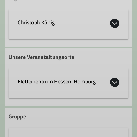
Christoph König
christoph.koenig@dav-hanau.de
Unsere Veranstaltungsorte
Ämter
Kletterzentrum Hessen-Homburg
Leiter*in Familiengruppe
Curt-Möbius-Straße 1
63452 Hanau
Gruppe