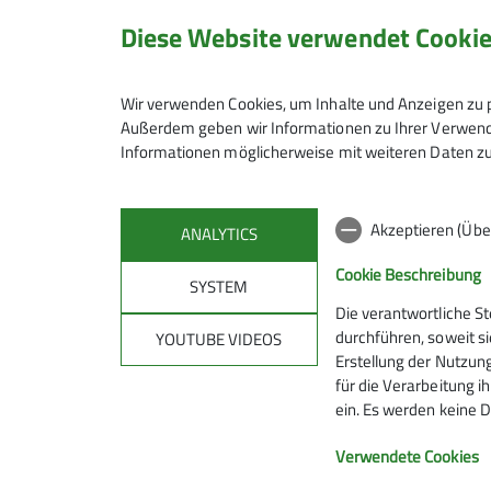
Diese Website verwendet Cooki
Wir verwenden Cookies, um Inhalte und Anzeigen zu p
Außerdem geben wir Informationen zu Ihrer Verwendu
Informationen möglicherweise mit weiteren Daten zu
Akzeptieren (Übe
ANALYTICS
Cookie Beschreibung
SYSTEM
Die verantwortliche S
Mitmachen
Klet
durchführen, soweit si
YOUTUBE VIDEOS
Erstellung der Nutzung
für die Verarbeitung ih
Hanauer Hütte
Kletterze
ein. Es werden keine D
Ausbildungs- & Tourenprogramm
Wassert
Sektionstermine
Kletterste
Verwendete Cookies
Jugend