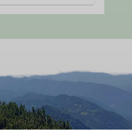
er in der Halle beim Klettern, erleben
einschaftserlebnis stehen hier im