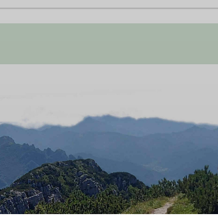
ilien voll auf ihre Kosten. Ob draußen, bei Tagestouren od
den DAV. Der Spaß an der Natur, dem Klettern und das Gem