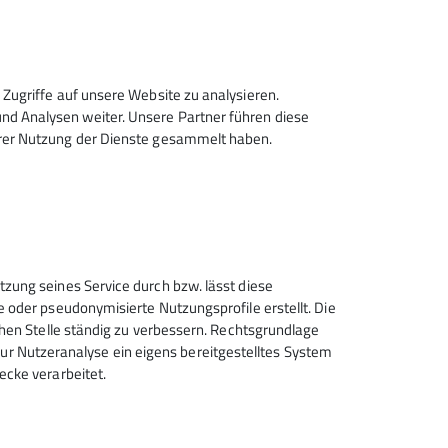
Zugriffe auf unsere Website zu analysieren.
d Analysen weiter. Unsere Partner führen diese
hrer Nutzung der Dienste gesammelt haben.
Sektion Hanau des Deutschen
tzung seines Service durch bzw. lässt diese
Alpenvereins e.V.
e oder pseudonymisierte Nutzungsprofile erstellt. Die
chen Stelle ständig zu verbessern. Rechtsgrundlage
Krämerstr. 8
t zur Nutzeranalyse ein eigens bereitgestelltes System
63450 Hanau
ecke verarbeitet.
Telefon +496181257071