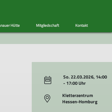
nauer Hütte
Mitgliedschaft
Kontakt
ppen
Sektionstermine
Adressänderung
Artikel schreiben
Klettersteig
Ehrenamt
Satzung
s
nen
So. 22.03.2026, 14:00
- 17:00 Uhr
Kletterzentrum
Hessen-Homburg