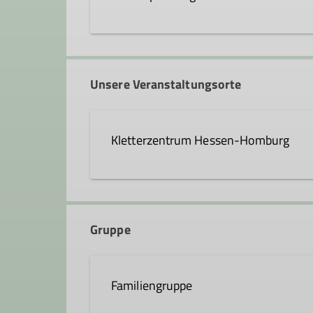
christoph.koenig@dav-hanau
Unsere Veranstaltungsorte
Ämter
Kletterzentrum Hessen-Homburg
Leiter*in Familiengruppe
Curt-Möbius-Straße 1
63452 Hanau
Gruppe
Familiengruppe