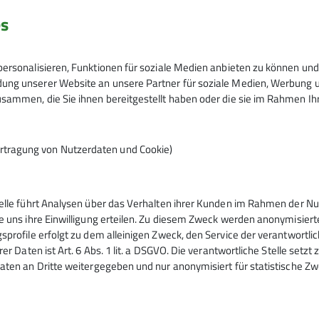
es
ersonalisieren, Funktionen für soziale Medien anbieten zu können und 
ng unserer Website an unsere Partner für soziale Medien, Werbung un
sammen, die Sie ihnen bereitgestellt haben oder die sie im Rahmen I
rtragung von Nutzerdaten und Cookie)
telle führt Analysen über das Verhalten ihrer Kunden im Rahmen der Nu
tern
Service
e uns ihre Einwilligung erteilen. Zu diesem Zweck werden anonymisiert
sprofile erfolgt zu dem alleinigen Zweck, den Service der verantwortli
rer Daten ist Art. 6 Abs. 1 lit. a DSGVO. Die verantwortliche Stelle setz
ntrum
Kontakt
aten an Dritte weitergegeben und nur anonymisiert für statistische Zw
urm
Mitgliedschaft
ig
Sektionsheft