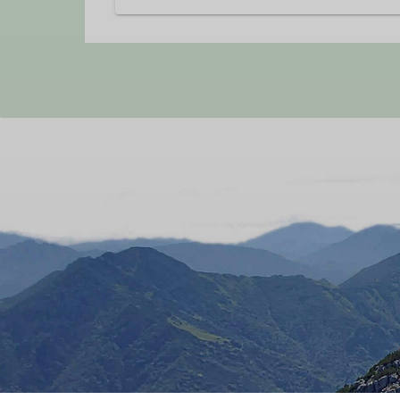
In unsere Familiengruppe kommen Fam
wir gemeinsam mit unseren Kinder 
Vordergrund.