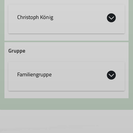
Christoph König
christoph.koenig@dav-hanau.de
Gruppe
Ämter
Familiengruppe
Leiter*in Familiengruppe
In unsere Familiengruppe kommen
Familien voll auf ihre Kosten. Ob draußen,
bei Tagestouren oder in der Halle beim
Klettern, erleben wir gemeinsam mit
unseren Kinder den DAV. Der Spaß an der