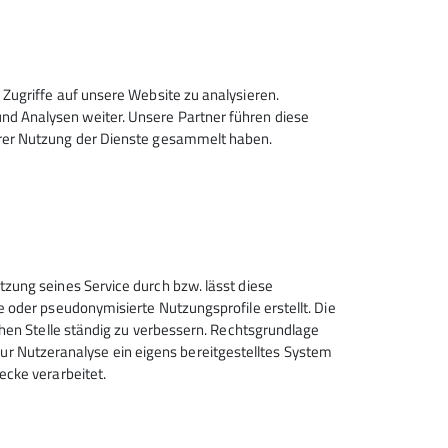
Zugriffe auf unsere Website zu analysieren.
d Analysen weiter. Unsere Partner führen diese
hrer Nutzung der Dienste gesammelt haben.
Sektion Hanau des Deutschen
tzung seines Service durch bzw. lässt diese
Alpenvereins e.V.
e oder pseudonymisierte Nutzungsprofile erstellt. Die
chen Stelle ständig zu verbessern. Rechtsgrundlage
Krämerstr. 8
t zur Nutzeranalyse ein eigens bereitgestelltes System
63450 Hanau
ecke verarbeitet.
Telefon +496181257071