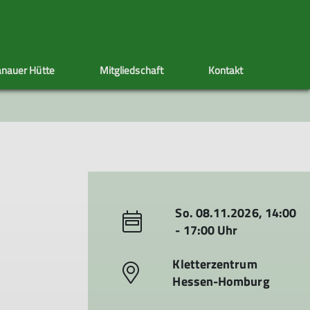
nauer Hütte
Mitgliedschaft
Kontakt
ppen
Sektionstermine
Adressänderung
Artikel schreiben
Klettersteig
Ehrenamt
Satzung
s
nen
So. 08.11.2026, 14:00
- 17:00 Uhr
Kletterzentrum
Hessen-Homburg