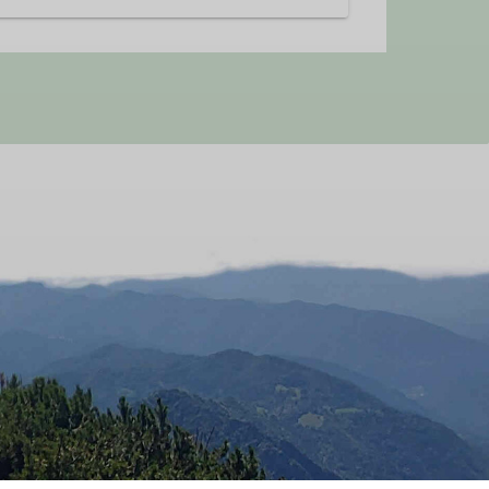
er in der Halle beim Klettern, erleben
einschaftserlebnis stehen hier im