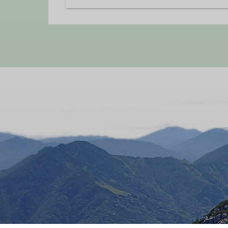
In unsere Familiengruppe kommen Fam
wir gemeinsam mit unseren Kinder 
Vordergrund.