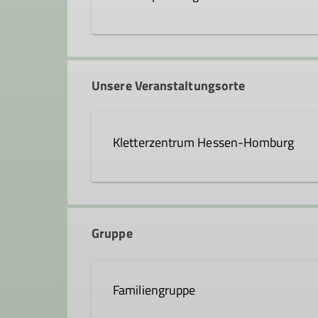
christoph.koenig@dav-hanau
Unsere Veranstaltungsorte
Ämter
Kletterzentrum Hessen-Homburg
Leiter*in Familiengruppe
Curt-Möbius-Straße 1
63452 Hanau
Gruppe
Familiengruppe