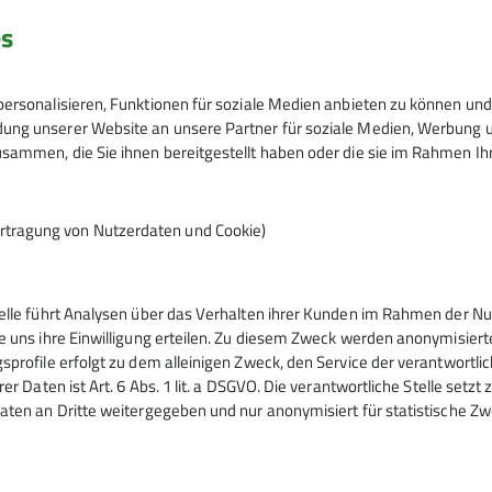
es
ersonalisieren, Funktionen für soziale Medien anbieten zu können und 
ng unserer Website an unsere Partner für soziale Medien, Werbung un
sammen, die Sie ihnen bereitgestellt haben oder die sie im Rahmen I
rtragung von Nutzerdaten und Cookie)
telle führt Analysen über das Verhalten ihrer Kunden im Rahmen der Nu
tern
Service
e uns ihre Einwilligung erteilen. Zu diesem Zweck werden anonymisiert
sprofile erfolgt zu dem alleinigen Zweck, den Service der verantwortli
rer Daten ist Art. 6 Abs. 1 lit. a DSGVO. Die verantwortliche Stelle setz
ntrum
Kontakt
aten an Dritte weitergegeben und nur anonymisiert für statistische Zw
urm
Mitgliedschaft
ig
Sektionsheft