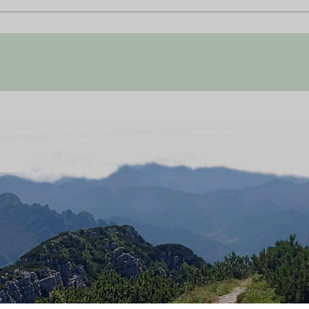
ilien voll auf ihre Kosten. Ob draußen, bei Tagestouren od
den DAV. Der Spaß an der Natur, dem Klettern und das Gem