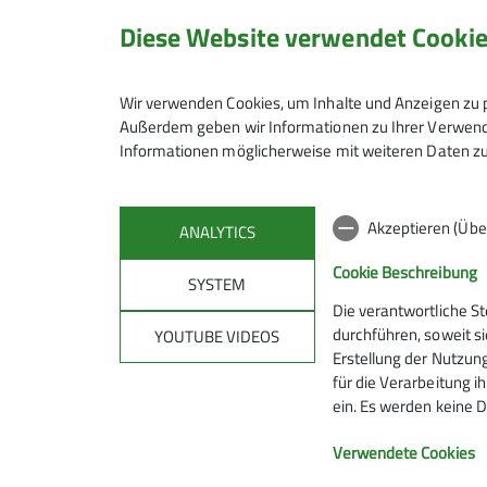
Diese Website verwendet Cooki
Wir verwenden Cookies, um Inhalte und Anzeigen zu p
Außerdem geben wir Informationen zu Ihrer Verwendu
Informationen möglicherweise mit weiteren Daten zu
Akzeptieren (Übe
ANALYTICS
Cookie Beschreibung
SYSTEM
Die verantwortliche S
Mitmachen
Klet
durchführen, soweit si
YOUTUBE VIDEOS
Erstellung der Nutzung
für die Verarbeitung ih
Hanauer Hütte
Kletterze
ein. Es werden keine D
Ausbildungs- & Tourenprogramm
Wassert
Sektionstermine
Kletterste
Verwendete Cookies
Jugend