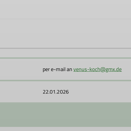
ner Interessengemeinschaft ehemaliger Kursteilnehmer von
s, den Bergfreunden ein breites Spektrum der alpinen Diszi
per e-mail an
venus-koch@gmx.de
 Interessensbereich etwas dabei ist. Es kommt nicht immer 
rschiedenen Aktivitäten an.
22.01.2026