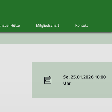
nauer Hütte
Mitgliedschaft
Kontakt
ppen
Sektionstermine
Adressänderung
Artikel schreiben
Klettersteig
Ehrenamt
Satzung
s
nen
So. 25.01.2026 10:00
Uhr