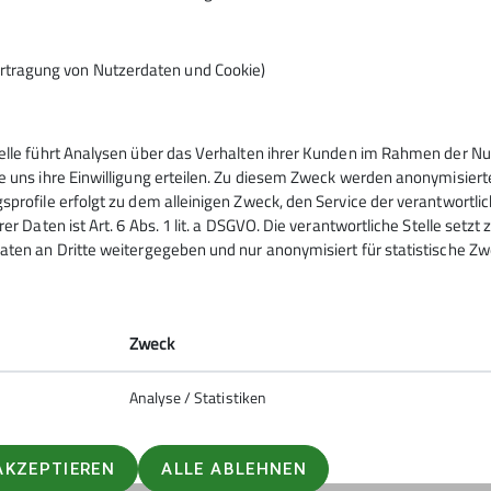
rtragung von Nutzerdaten und Cookie)
telle führt Analysen über das Verhalten ihrer Kunden im Rahmen der Nu
tern
Service
e uns ihre Einwilligung erteilen. Zu diesem Zweck werden anonymisiert
sprofile erfolgt zu dem alleinigen Zweck, den Service der verantwortli
rer Daten ist Art. 6 Abs. 1 lit. a DSGVO. Die verantwortliche Stelle setz
ntrum
Kontakt
aten an Dritte weitergegeben und nur anonymisiert für statistische Zw
urm
Mitgliedschaft
ig
Sektionsheft
Zweck
Analyse / Statistiken
AKZEPTIEREN
ALLE ABLEHNEN