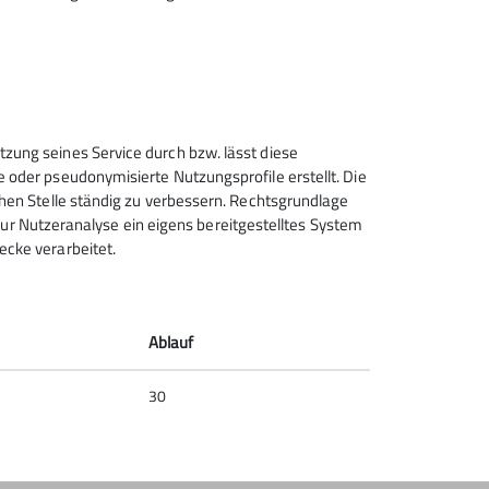
Sektion Hanau des Deutschen
tzung seines Service durch bzw. lässt diese
Alpenvereins e.V.
e oder pseudonymisierte Nutzungsprofile erstellt. Die
chen Stelle ständig zu verbessern. Rechtsgrundlage
Krämerstr. 8
t zur Nutzeranalyse ein eigens bereitgestelltes System
63450 Hanau
ecke verarbeitet.
Telefon +496181257071
Kontakt
Ablauf
30