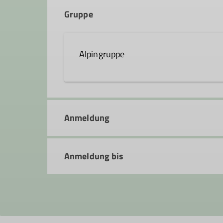
Gruppe
Alpingruppe
Die Alpingruppe wurde 1992 von ei
Hanau gegründet. Ziel war und ist e
Anmeldung
großen Wert darauf, dass für jeden
Freude und das Erlebnis bei den ve
Anmeldung bis