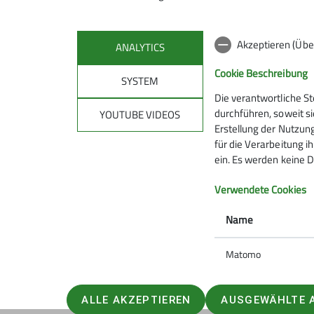
Akzeptieren (Übe
ANALYTICS
Cookie Beschreibung
SYSTEM
Die verantwortliche S
Mitmachen
Klet
durchführen, soweit si
YOUTUBE VIDEOS
Erstellung der Nutzung
für die Verarbeitung ih
Hanauer Hütte
Kletterze
ein. Es werden keine D
Ausbildungs- & Tourenprogramm
Wassert
Sektionstermine
Kletterste
Verwendete Cookies
Jugend
Gruppen
Name
Ehrenamt
Matomo
ALLE AKZEPTIEREN
AUSGEWÄHLTE 