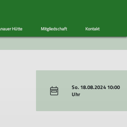
nauer Hütte
Mitgliedschaft
Kontakt
ppen
Sektionstermine
Adressänderung
Artikel schreiben
Klettersteig
Ehrenamt
Satzung
s
nen
So. 18.08.2024 10:00
Uhr