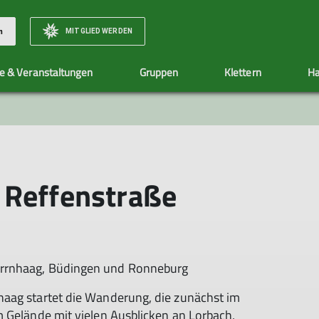
MITGLIED WERDEN
n
e & Veranstaltungen
Gruppen
Klettern
Ha
Natur & Klima
Sektionshefte
Wasserturm Gelnhausen
Mitgliedsbeiträge
Ehrenamt
Social Media
Jugend
Jugendgru
Infos
Allgemeine Infos
Allgemeine Info
Klimaschutz - by fair means
Eintrittspreise
Jugendgruppen
 Reffenstraße
Klimarechner
Jugendleiter*in
Warteliste
errnhaag, Büdingen und Ronneburg
aag startet die Wanderung, die zunächst im
m Gelände mit vielen Ausblicken an Lorbach,