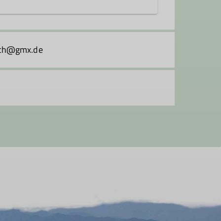
 Fels- und Eiskursen der Sektion
plinen anzubieten, dabei legen wir
koch@gmx.de
auf Leistung, sondern auch auf die