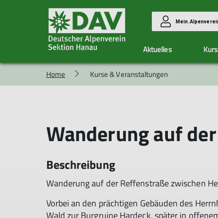
Mein.Alpenverei
Aktuelles
Kurs
Home
Kurse & Veranstaltungen
Vorteile
Kletterzentrum Hanau
Unsere Gruppen
Aktuelle Berichte
Mitglied werden
Ausbildung & Touren
Allgemeine Infos
Alpingruppe
Allgemeine Infos
Eintrittspreise
Familiengruppe
Kurse
Wanderung auf der
Hallendienste
Hüttenteam
Anmeldung
Klimaschutzteam
Allgemeine Bedingungen
Wandergruppe
Seilschaft Hanau
Beschreibung
Wanderung auf der Reffenstraße zwischen H
Vorbei an den prächtigen Gebäuden des Herrnh
Wald zur Burgruine Hardeck, später in offene