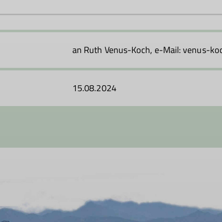
ner Interessengemeinschaft ehemaliger Kursteilnehmer von
s, den Bergfreunden ein breites Spektrum der alpinen Diszi
an Ruth Venus-Koch, e-Mail: venus-
 Interessensbereich etwas dabei ist. Es kommt nicht immer 
rschiedenen Aktivitäten an.
15.08.2024