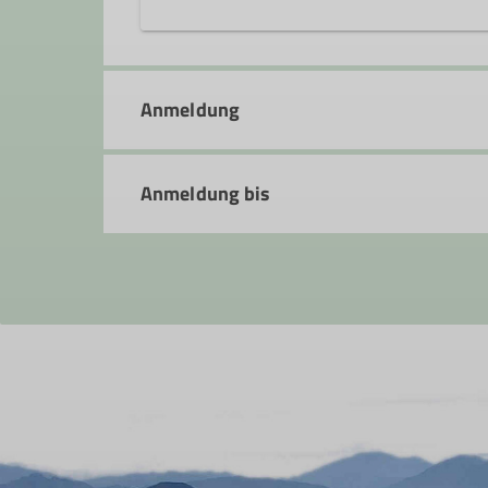
Die Alpingruppe wurde 1992 von ei
Hanau gegründet. Ziel war und ist e
Anmeldung
großen Wert darauf, dass für jeden
Freude und das Erlebnis bei den ve
Anmeldung bis