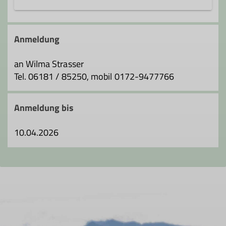
Einmal im Monat wird eine Wanderung in
der näheren und weiteren Umgebung
Anmeldung
durchgeführt, z.B. in den Spessart,
Odenwald, Taunus, Vogelsberg und in die
an Wilma Strasser
Rhön.
Tel. 06181 / 85250, mobil 0172-9477766
Anmeldung bis
10.04.2026