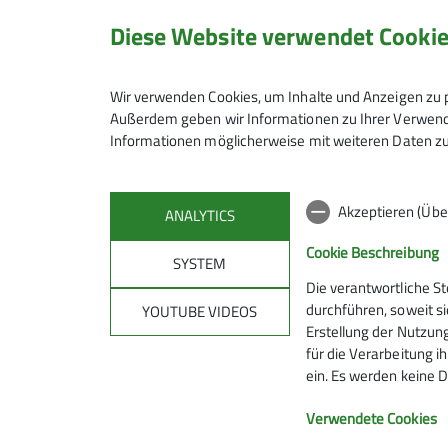
Diese Website verwendet Cooki
Wir verwenden Cookies, um Inhalte und Anzeigen zu p
Außerdem geben wir Informationen zu Ihrer Verwendu
Informationen möglicherweise mit weiteren Daten zu
Akzeptieren (Übe
ANALYTICS
Cookie Beschreibung
SYSTEM
Die verantwortliche S
Mitmachen
Klet
durchführen, soweit si
YOUTUBE VIDEOS
Erstellung der Nutzung
für die Verarbeitung ih
Hanauer Hütte
Kletterze
ein. Es werden keine D
Ausbildungs- & Tourenprogramm
Wassert
Sektionstermine
Kletterste
Verwendete Cookies
Jugend