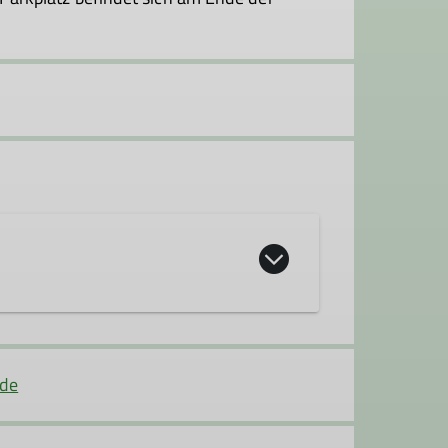
 Fels- und Eiskursen der Sektion
plinen anzubieten, dabei legen wir
.de
auf Leistung, sondern auch auf die