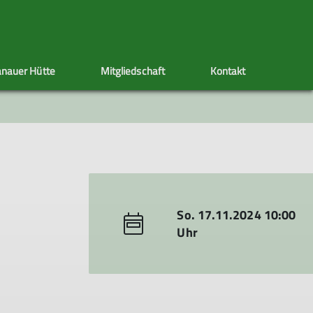
nauer Hütte
Mitgliedschaft
Kontakt
ppen
Sektionstermine
Adressänderung
Artikel schreiben
Klettersteig
Ehrenamt
Satzung
s
nen
So. 17.11.2024 10:00
Uhr