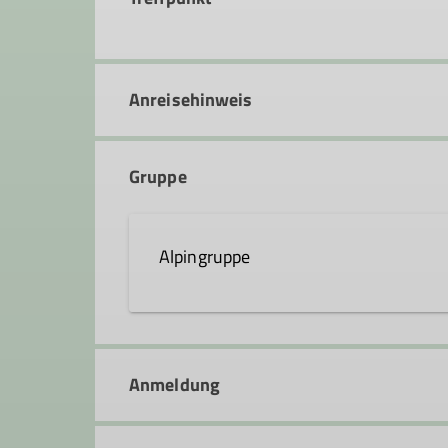
Anreisehinweis
Gruppe
Alpingruppe
Die Alpingruppe wurde 1992 von ei
Hanau gegründet. Ziel war und ist e
Anmeldung
großen Wert darauf, dass für jeden
Freude und das Erlebnis bei den ve