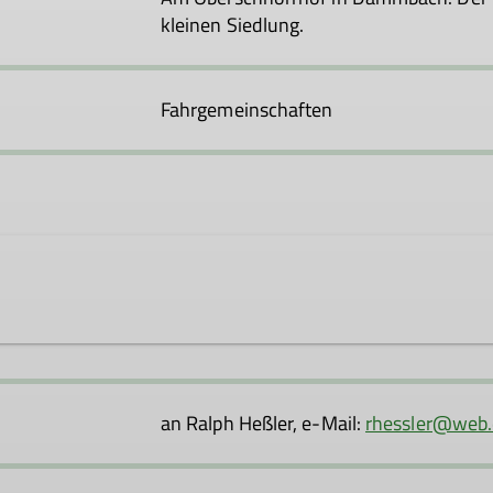
kleinen Siedlung.
Fahrgemeinschaften
ner Interessengemeinschaft ehemaliger Kursteilnehmer von
s, den Bergfreunden ein breites Spektrum der alpinen Diszi
an Ralph Heßler, e-Mail:
rhessler@web
 Interessensbereich etwas dabei ist. Es kommt nicht immer 
rschiedenen Aktivitäten an.