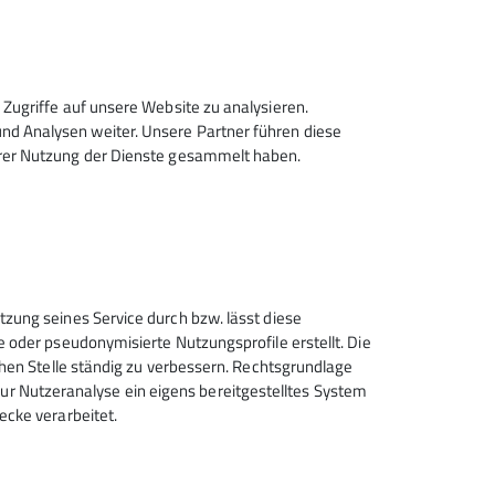
Zugriffe auf unsere Website zu analysieren.
d Analysen weiter. Unsere Partner führen diese
hrer Nutzung der Dienste gesammelt haben.
Sektion Hanau des Deutschen
tzung seines Service durch bzw. lässt diese
Alpenvereins e.V.
e oder pseudonymisierte Nutzungsprofile erstellt. Die
chen Stelle ständig zu verbessern. Rechtsgrundlage
Krämerstr. 8
t zur Nutzeranalyse ein eigens bereitgestelltes System
63450 Hanau
ecke verarbeitet.
Telefon +496181257071