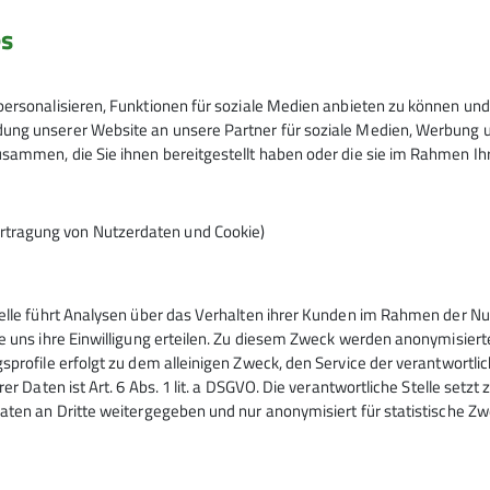
es
ersonalisieren, Funktionen für soziale Medien anbieten zu können und 
ng unserer Website an unsere Partner für soziale Medien, Werbung un
sammen, die Sie ihnen bereitgestellt haben oder die sie im Rahmen I
rtragung von Nutzerdaten und Cookie)
telle führt Analysen über das Verhalten ihrer Kunden im Rahmen der Nu
tern
Service
e uns ihre Einwilligung erteilen. Zu diesem Zweck werden anonymisiert
sprofile erfolgt zu dem alleinigen Zweck, den Service der verantwortli
rer Daten ist Art. 6 Abs. 1 lit. a DSGVO. Die verantwortliche Stelle setz
ntrum
Kontakt
aten an Dritte weitergegeben und nur anonymisiert für statistische Zw
urm
Mitgliedschaft
ig
Sektionsheft