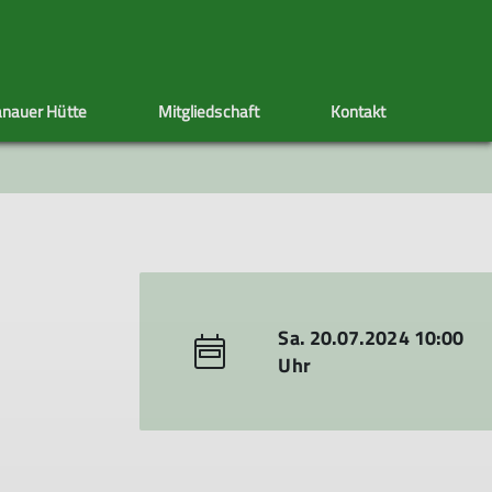
nauer Hütte
Mitgliedschaft
Kontakt
ppen
Sektionstermine
Adressänderung
Artikel schreiben
Klettersteig
Ehrenamt
Satzung
s
nen
Sa. 20.07.2024 10:00
Uhr