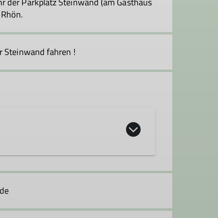
hr der Parkplatz Steinwand (am Gasthaus
 Rhön.
r Steinwand fahren !
 Fels- und Eiskursen der Sektion
plinen anzubieten, dabei legen wir
.de
auf Leistung, sondern auch auf die