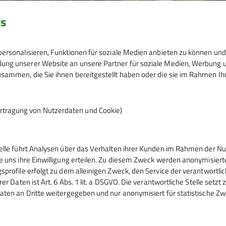
es
ersonalisieren, Funktionen für soziale Medien anbieten zu können und 
ng unserer Website an unsere Partner für soziale Medien, Werbung un
sammen, die Sie ihnen bereitgestellt haben oder die sie im Rahmen I
rtragung von Nutzerdaten und Cookie)
telle führt Analysen über das Verhalten ihrer Kunden im Rahmen der Nu
tern
Service
e uns ihre Einwilligung erteilen. Zu diesem Zweck werden anonymisiert
sprofile erfolgt zu dem alleinigen Zweck, den Service der verantwortli
rer Daten ist Art. 6 Abs. 1 lit. a DSGVO. Die verantwortliche Stelle setz
ntrum
Kontakt
aten an Dritte weitergegeben und nur anonymisiert für statistische Zw
urm
Mitgliedschaft
ig
Sektionsheft