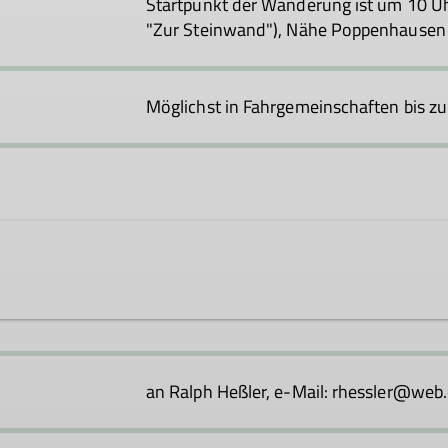
Startpunkt der Wanderung ist um 10 U
"Zur Steinwand"), Nähe Poppenhausen
Möglichst in Fahrgemeinschaften bis zu
ner Interessengemeinschaft ehemaliger Kursteilnehmer von
s, den Bergfreunden ein breites Spektrum der alpinen Diszi
an Ralph Heßler, e-Mail: rhessler@web
 Interessensbereich etwas dabei ist. Es kommt nicht immer 
rschiedenen Aktivitäten an.