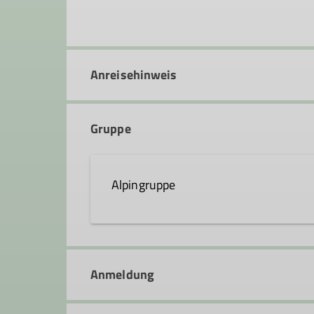
Anreisehinweis
Gruppe
Alpingruppe
Die Alpingruppe wurde 1992 von ei
Hanau gegründet. Ziel war und ist e
Anmeldung
großen Wert darauf, dass für jeden
Freude und das Erlebnis bei den ve