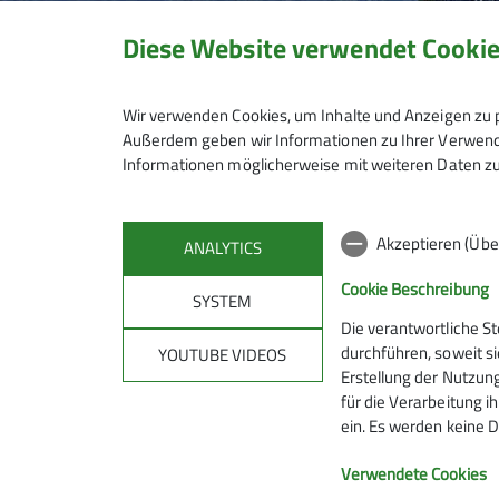
Diese Website verwendet Cooki
Wir verwenden Cookies, um Inhalte und Anzeigen zu p
Außerdem geben wir Informationen zu Ihrer Verwendu
Informationen möglicherweise mit weiteren Daten zu
Akzeptieren (Übe
ANALYTICS
Cookie Beschreibung
SYSTEM
Die verantwortliche S
Mitmachen
Klet
durchführen, soweit si
YOUTUBE VIDEOS
Erstellung der Nutzung
für die Verarbeitung ih
Hanauer Hütte
Kletterze
ein. Es werden keine D
Ausbildungs- & Tourenprogramm
Wassert
Sektionstermine
Kletterste
Verwendete Cookies
Jugend