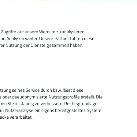
Zugriffe auf unsere Website zu analysieren.
d Analysen weiter. Unsere Partner führen diese
hrer Nutzung der Dienste gesammelt haben.
Sektion Hanau des Deutschen
tzung seines Service durch bzw. lässt diese
Alpenvereins e.V.
e oder pseudonymisierte Nutzungsprofile erstellt. Die
chen Stelle ständig zu verbessern. Rechtsgrundlage
Krämerstr. 8
t zur Nutzeranalyse ein eigens bereitgestelltes System
63450 Hanau
ecke verarbeitet.
Telefon +496181257071