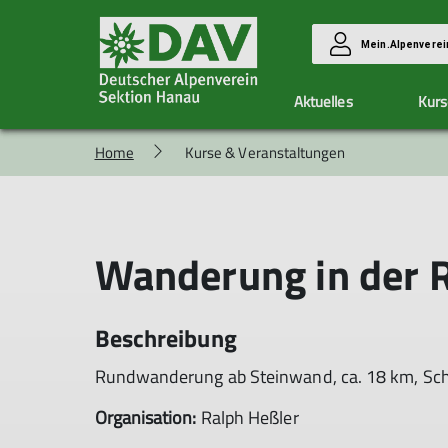
Mein.Alpenverei
Aktuelles
Kurs
Home
Kurse & Veranstaltungen
Vorteile
Kletterzentrum Hanau
Unsere Gruppen
Aktuelle Berichte
Mitglied werden
Ausbildung & Touren
Allgemeine Infos
Alpingruppe
Allgemeine Infos
Eintrittspreise
Familiengruppe
Kurse
Wanderung in der R
Hallendienste
Hüttenteam
Anmeldung
Klimaschutzteam
Allgemeine Bedingungen
Wandergruppe
Seilschaft Hanau
Beschreibung
Rundwanderung ab Steinwand, ca. 18 km, Sch
Organisation:
Ralph Heßler