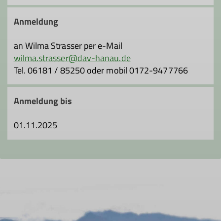
Einmal im Monat wird eine Wanderung in
der näheren und weiteren Umgebung
Anmeldung
durchgeführt, z.B. in den Spessart,
Odenwald, Taunus, Vogelsberg und in die
an Wilma Strasser per e-Mail
Rhön.
wilma.strasser@dav-hanau.de
Tel. 06181 / 85250 oder mobil 0172-9477766
Anmeldung bis
01.11.2025