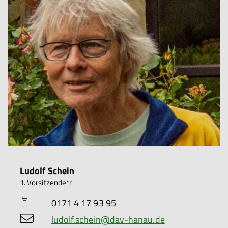
Ludolf Schein
1. Vorsitzende*r
0171 4 17 93 95
ludolf.schein@dav-hanau.de