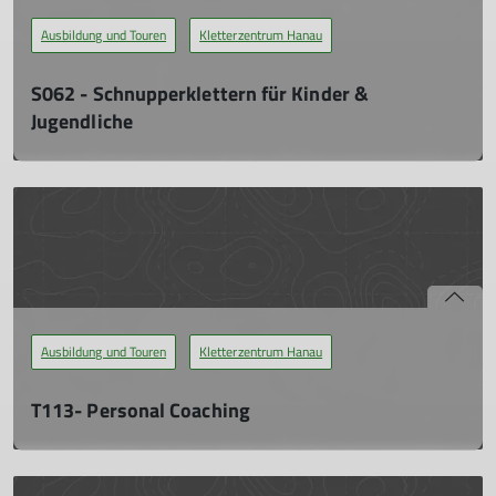
Ausbildung und Touren
Kletterzentrum Hanau
mehr erfahren
S062 - Schnupperklettern für Kinder &
Jugendliche
Ohne jegliche Erfahrung das Klettern mal ausprobieren.
Sa. 08.06.2024, 14:00 - 17:00 Uhr
Bei den Schnupperkursen kann der Teilnehmer ohne jegliche
Erfahrung das Klettern mal ausprobieren. Dabei werden nur
die Themen fachkundig vermittelt, die zur Durchführung des
Schnupperkurses nötig sind.
mehr erfahren
Ausbildung und Touren
Kletterzentrum Hanau
T113- Personal Coaching
Während der offiziellen Hallenzeiten möchten wir mit Rat und
Tat zur Verfügung stehen, um individuelle Themen im kleinen
Kreis unter der Woche zu thematisieren.