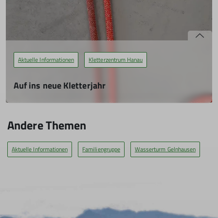
mehr erfahren
Aktuelle Informationen
Kletterzentrum Hanau
Auf ins neue Kletterjahr
07.01.2024
Zwischen den Jahren waren wieder einige fleißige Helfer in
Andere Themen
der Kletterhalle ...
Aktuelle Informationen
Familiengruppe
Wasserturm Gelnhausen
mehr erfahren