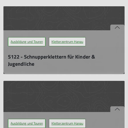
Tat zur Verfügung stehen, um individuelle Themen im kleinen
Kreis unter der Woche zu thematisieren.
Do. 14.11.2024, 19:00 - 22:00 Uhr
Während der offiziellen Hallenzeiten möchten wir mit Rat und
Tat zur Verfügung stehen, um individuelle Themen im kleinen
Kreis unter der Woche zu thematisieren.
Ausbildung und Touren
Kletterzentrum Hanau
mehr erfahren
S122 - Schnupperklettern für Kinder &
Jugendliche
Ohne jegliche Erfahrung das Klettern mal ausprobieren.
Sa. 14.12.2024, 14:00 - 17:00 Uhr
Bei den Schnupperkursen kann der Teilnehmer ohne jegliche
Erfahrung das Klettern mal ausprobieren. Dabei werden nur
die Themen fachkundig vermittelt, die zur Durchführung des
Schnupperkurses nötig sind.
mehr erfahren
Ausbildung und Touren
Kletterzentrum Hanau