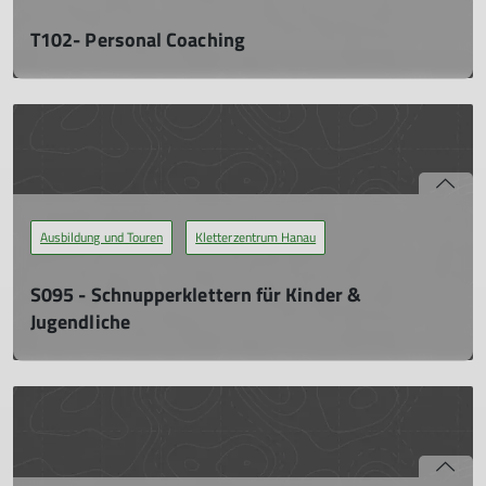
T102- Personal Coaching
Während der offiziellen Hallenzeiten möchten wir mit Rat und
Tat zur Verfügung stehen, um individuelle Themen im kleinen
Kreis unter der Woche zu thematisieren.
Do. 31.10.2024, 19:00 - 22:00 Uhr
Während der offiziellen Hallenzeiten möchten wir mit Rat und
Tat zur Verfügung stehen, um individuelle Themen im kleinen
Kreis unter der Woche zu thematisieren.
Ausbildung und Touren
Kletterzentrum Hanau
mehr erfahren
S095 - Schnupperklettern für Kinder &
Jugendliche
Ohne jegliche Erfahrung das Klettern mal ausprobieren.
Sa. 28.09.2024, 14:00 - 17:00 Uhr
Bei den Schnupperkursen kann der Teilnehmer ohne jegliche
Erfahrung das Klettern mal ausprobieren. Dabei werden nur
die Themen fachkundig vermittelt, die zur Durchführung des
Schnupperkurses nötig sind.